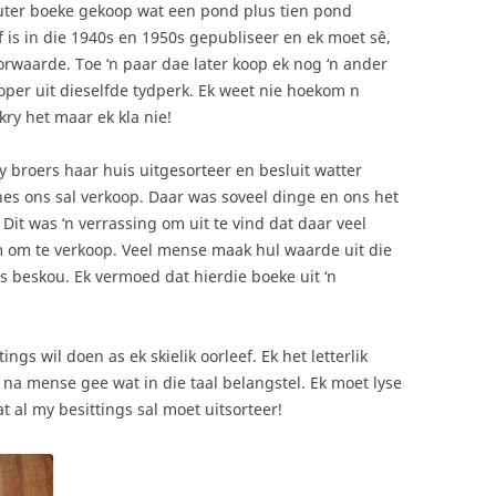
euter boeke gekoop wat een pond plus tien pond
f is in die 1940s en 1950s gepubliseer en ek moet sê,
oorwaarde. Toe ‘n paar dae later koop ek nog ‘n ander
per uit dieselfde tydperk. Ek weet nie hoekom n
kry het maar ek kla nie!
 broers haar huis uitgesorteer en besluit watter
nes ons sal verkoop. Daar was soveel dinge en ons het
Dit was ‘n verrassing om uit te vind dat daar veel
 om te verkoop. Veel mense maak hul waarde uit die
beskou. Ek vermoed dat hierdie boeke uit ‘n
ngs wil doen as ek skielik oorleef. Ek het letterlik
na mense gee wat in die taal belangstel. Ek moet lyse
t al my besittings sal moet uitsorteer!