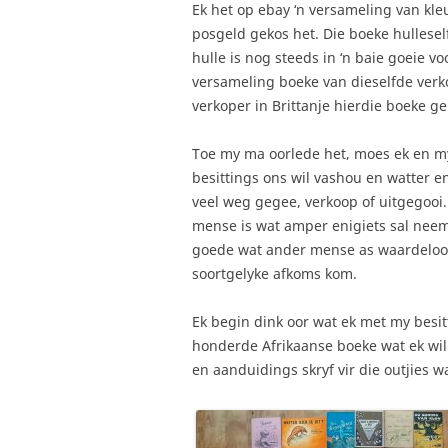
Ek het op ebay ‘n versameling van kl
posgeld gekos het. Die boeke hullesel
hulle is nog steeds in ‘n baie goeie v
versameling boeke van dieselfde verko
verkoper in Brittanje hierdie boeke ge
Toe my ma oorlede het, moes ek en my
besittings ons wil vashou en watter e
veel weg gegee, verkoop of uitgegooi. 
mense is wat amper enigiets sal neem
goede wat ander mense as waardeloos 
soortgelyke afkoms kom.
Ek begin dink oor wat ek met my besitti
honderde Afrikaanse boeke wat ek wil 
en aanduidings skryf vir die outjies wa