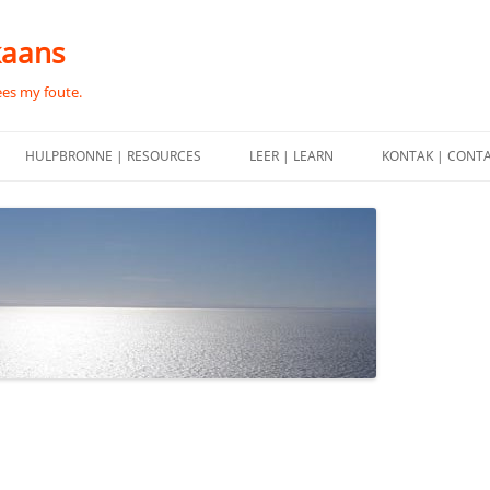
kaans
ees my foute.
HULPBRONNE | RESOURCES
LEER | LEARN
KONTAK | CONT