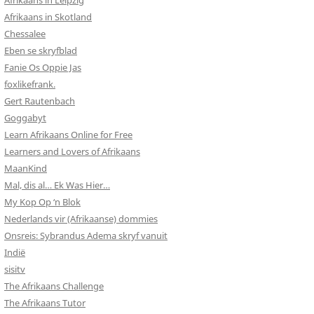
Afrikaans in Leipzig
Afrikaans in Skotland
Chessalee
Eben se skryfblad
Fanie Os Oppie Jas
foxlikefrank.
Gert Rautenbach
Goggabyt
Learn Afrikaans Online for Free
Learners and Lovers of Afrikaans
MaanKind
Mal, dis al… Ek Was Hier…
My Kop Op ‘n Blok
Nederlands vir (Afrikaanse) dommies
Onsreis: Sybrandus Adema skryf vanuit
Indië
sisitv
The Afrikaans Challenge
The Afrikaans Tutor