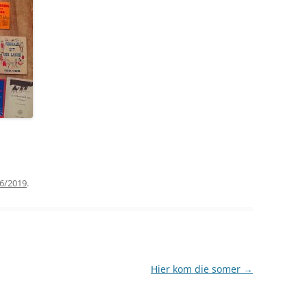
6/2019
.
Hier kom die somer
→