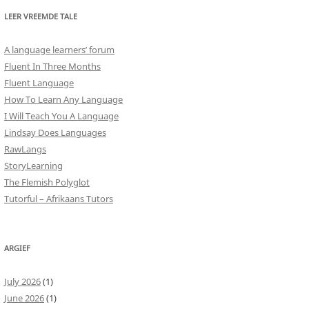
LEER VREEMDE TALE
A language learners’ forum
Fluent In Three Months
Fluent Language
How To Learn Any Language
I Will Teach You A Language
Lindsay Does Languages
RawLangs
StoryLearning
The Flemish Polyglot
Tutorful – Afrikaans Tutors
ARGIEF
July 2026
(1)
June 2026
(1)