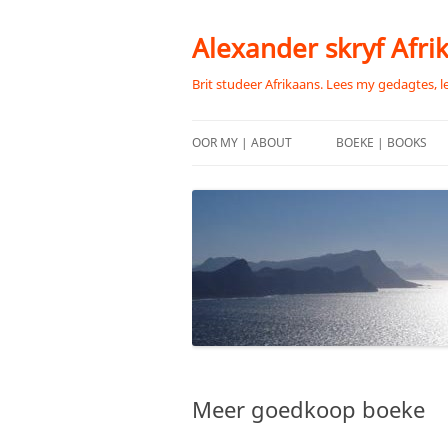
Skip
to
content
Alexander skryf Afri
Brit studeer Afrikaans. Lees my gedagtes, l
OOR MY | ABOUT
BOEKE | BOOKS
Meer goedkoop boeke