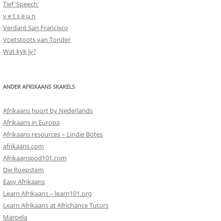
Tief 'Speech'
v e t s e u n
Verdant San Francisco
Voetstoots van Tonder
Wat kyk jy?
ANDER AFRIKAANS SKAKELS
Afrikaans hoort by Nederlands
Afrikaans in Europa
Afrikaans resources – Lindie Botes
afrikaans.com
Afrikaanspod101.com
Die Roepstem
Easy Afrikaans
Learn Afrikaans – learn101.org
Learn Afrikaans at Africhance Tutors
Maroela