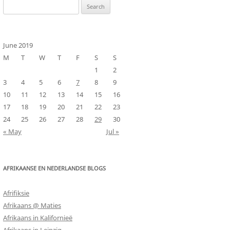
Search
for:
June 2019
M
T
W
T
F
S
S
1
2
3
4
5
6
7
8
9
10
11
12
13
14
15
16
17
18
19
20
21
22
23
24
25
26
27
28
29
30
« May
Jul »
AFRIKAANSE EN NEDERLANDSE BLOGS
Afrifiksie
Afrikaans @ Maties
Afrikaans in Kalifornieë