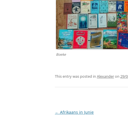
Boeke
This entry was posted in
Alexander
on
29/0
Post
←
Afrikaans in Junie
navigation