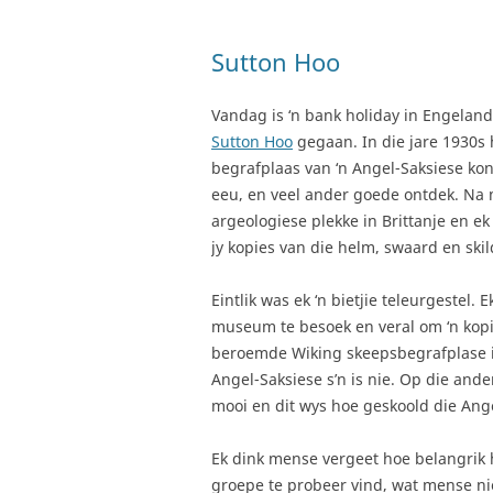
Sutton Hoo
Vandag is ‘n bank holiday in Engeland
Sutton Hoo
gegaan. In die jare 1930s
begrafplaas van ‘n Angel-Saksiese ko
eeu, en veel ander goede ontdek. Na
argeologiese plekke in Brittanje en e
jy kopies van die helm, swaard en skil
Eintlik was ek ‘n bietjie teleurgestel
museum te besoek en veral om ‘n kopie
beroemde Wiking skeepsbegrafplase i
Angel-Saksiese s’n is nie. Op die and
mooi en dit wys hoe geskoold die Ang
Ek dink mense vergeet hoe belangrik
groepe te probeer vind, wat mense nie