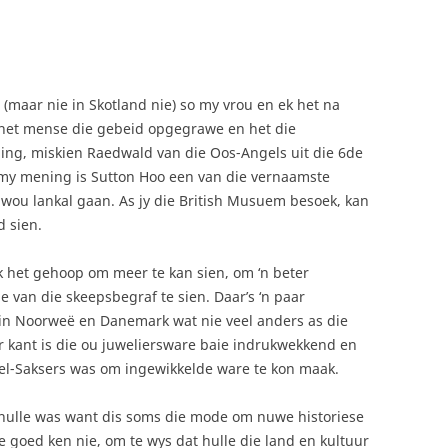
 (maar nie in Skotland nie) so my vrou en ek het na
 het mense die gebeid opgegrawe en het die
ning, miskien Raedwald van die Oos-Angels uit die 6de
 my mening is Sutton Hoo een van die vernaamste
k wou lankal gaan. As jy die British Musuem besoek, kan
d sien.
. Ek het gehoop om meer te kan sien, om ‘n beter
 van die skeepsbegraf te sien. Daar’s ‘n paar
n Noorweë en Danemark wat nie veel anders as die
er kant is die ou juweliersware baie indrukwekkend en
el-Saksers was om ingewikkelde ware te kon maak.
 hulle was want dis soms die mode om nuwe historiese
 goed ken nie, om te wys dat hulle die land en kultuur