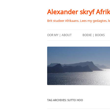
Skip
to
content
Alexander skryf Afri
Brit studeer Afrikaans. Lees my gedagtes, l
OOR MY | ABOUT
BOEKE | BOOKS
TAG ARCHIVES:
SUTTO HOO