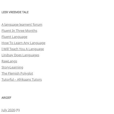
LEER VREEMDE TALE
A language learners’ forum
Fluent In Three Months
Fluent Language
How To Learn Any Language
I Will Teach You A Language
Lindsay Does Languages
RawLangs
StoryLearning
The Flemish Polyglot
Tutorful – Afrikaans Tutors
ARGIEF
July 2026
(1)