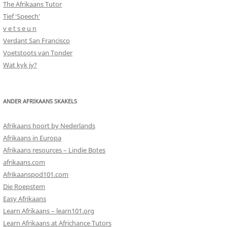
The Afrikaans Tutor
Tief 'Speech'
v e t s e u n
Verdant San Francisco
Voetstoots van Tonder
Wat kyk jy?
ANDER AFRIKAANS SKAKELS
Afrikaans hoort by Nederlands
Afrikaans in Europa
Afrikaans resources – Lindie Botes
afrikaans.com
Afrikaanspod101.com
Die Roepstem
Easy Afrikaans
Learn Afrikaans – learn101.org
Learn Afrikaans at Africhance Tutors