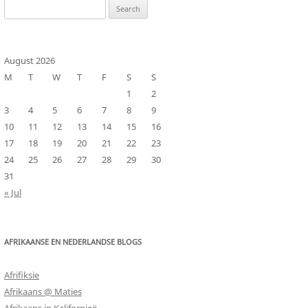
Search
for:
August 2026
M
T
W
T
F
S
S
1
2
3
4
5
6
7
8
9
10
11
12
13
14
15
16
17
18
19
20
21
22
23
24
25
26
27
28
29
30
31
« Jul
AFRIKAANSE EN NEDERLANDSE BLOGS
Afrifiksie
Afrikaans @ Maties