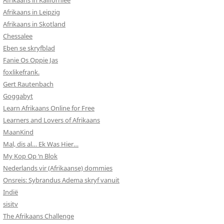
Afrikaans in Kalifornieë
Afrikaans in Leipzig
Afrikaans in Skotland
Chessalee
Eben se skryfblad
Fanie Os Oppie Jas
foxlikefrank.
Gert Rautenbach
Goggabyt
Learn Afrikaans Online for Free
Learners and Lovers of Afrikaans
MaanKind
Mal, dis al… Ek Was Hier…
My Kop Op ‘n Blok
Nederlands vir (Afrikaanse) dommies
Onsreis: Sybrandus Adema skryf vanuit
Indië
sisitv
The Afrikaans Challenge