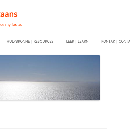
kaans
ees my foute.
HULPBRONNE | RESOURCES
LEER | LEARN
KONTAK | CONT