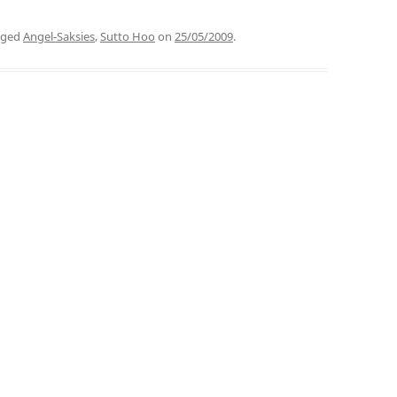
gged
Angel-Saksies
,
Sutto Hoo
on
25/05/2009
.