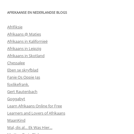
AFRIKAANSE EN NEDERLANDSE BLOGS
Afrifiksie
Afrikaans @ Maties
Afrikaans in Kalifornieë
Afrikaans in Leipzig
Afrikaans in Skotland
Chessalee
Eben se skryfblad
Fanie Os Oppie Jas
foxlikefrank.
Gert Rautenbach
Goggabyt
Learn Afrikaans Online for Free
Learners and Lovers of Afrikaans
MaanKind
Mal, dis al… Ek Was Hier…