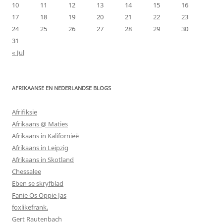
10
11
12
13
14
15
16
17
18
19
20
21
22
23
24
25
26
27
28
29
30
31
« Jul
AFRIKAANSE EN NEDERLANDSE BLOGS
Afrifiksie
Afrikaans @ Maties
Afrikaans in Kalifornieë
Afrikaans in Leipzig
Afrikaans in Skotland
Chessalee
Eben se skryfblad
Fanie Os Oppie Jas
foxlikefrank.
Gert Rautenbach