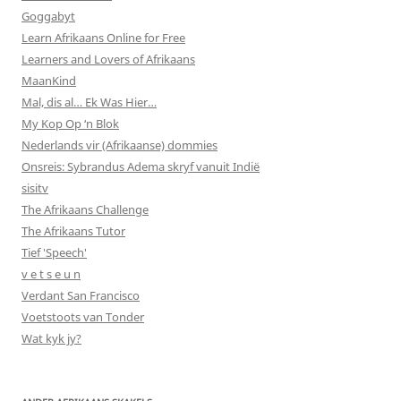
Goggabyt
Learn Afrikaans Online for Free
Learners and Lovers of Afrikaans
MaanKind
Mal, dis al… Ek Was Hier…
My Kop Op ‘n Blok
Nederlands vir (Afrikaanse) dommies
Onsreis: Sybrandus Adema skryf vanuit Indië
sisitv
The Afrikaans Challenge
The Afrikaans Tutor
Tief 'Speech'
v e t s e u n
Verdant San Francisco
Voetstoots van Tonder
Wat kyk jy?