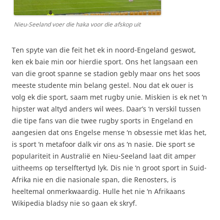
Nieu-Seeland voer die haka voor die afskop uit
Ten spyte van die feit het ek in noord-Engeland geswot,
ken ek baie min oor hierdie sport. Ons het langsaan een
van die groot spanne se stadion gebly maar ons het soos
meeste studente min belang gestel. Nou dat ek ouer is
volg ek die sport, saam met rugby unie. Miskien is ek net ‘n
hipster wat altyd anders wil wees. Daar’s ‘n verskil tussen
die tipe fans van die twee rugby sports in Engeland en
aangesien dat ons Engelse mense ‘n obsessie met klas het,
is sport ‘n metafoor dalk vir ons as ‘n nasie. Die sport se
populariteit in Australië en Nieu-Seeland laat dit amper
uitheems op terselftertyd lyk. Dis nie ‘n groot sport in Suid-
Afrika nie en die nasionale span, die Renosters, is
heeltemal onmerkwaardig. Hulle het nie ‘n Afrikaans
Wikipedia bladsy nie so gaan ek skryf.