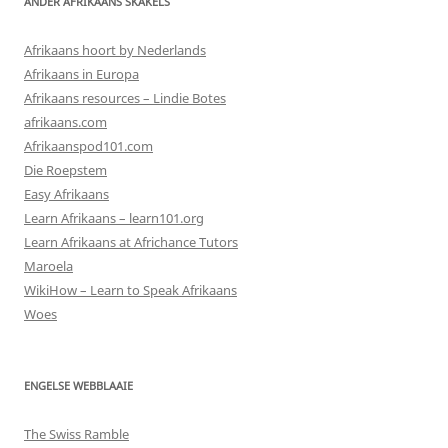
ANDER AFRIKAANS SKAKELS
Afrikaans hoort by Nederlands
Afrikaans in Europa
Afrikaans resources – Lindie Botes
afrikaans.com
Afrikaanspod101.com
Die Roepstem
Easy Afrikaans
Learn Afrikaans – learn101.org
Learn Afrikaans at Africhance Tutors
Maroela
WikiHow – Learn to Speak Afrikaans
Woes
ENGELSE WEBBLAAIE
The Swiss Ramble