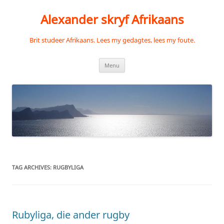
Skip
to
Alexander skryf Afrikaans
content
Brit studeer Afrikaans. Lees my gedagtes, lees my foute.
Menu
TAG ARCHIVES:
RUGBYLIGA
Rubyliga, die ander rugby