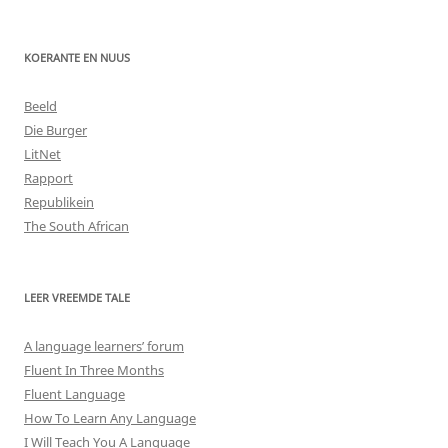
KOERANTE EN NUUS
Beeld
Die Burger
LitNet
Rapport
Republikein
The South African
LEER VREEMDE TALE
A language learners’ forum
Fluent In Three Months
Fluent Language
How To Learn Any Language
I Will Teach You A Language