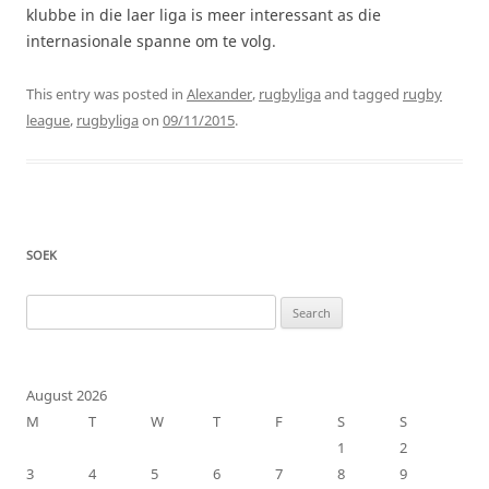
klubbe in die laer liga is meer interessant as die
internasionale spanne om te volg.
This entry was posted in
Alexander
,
rugbyliga
and tagged
rugby
league
,
rugbyliga
on
09/11/2015
.
SOEK
Search
for:
August 2026
M
T
W
T
F
S
S
1
2
3
4
5
6
7
8
9