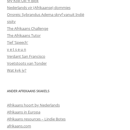
My Kop Op ‘n Blok
Nederlands vir (Afrikaanse) dommies
Onsreis: Sybrandus Adema skryf vanuit Indië
sisitv
The Afrikaans Challenge
The Afrikaans Tutor
Tief 'Speech'
v e t s e u n
Verdant San Francisco
Voetstoots van Tonder
Wat kyk jy?
ANDER AFRIKAANS SKAKELS
Afrikaans hoort by Nederlands
Afrikaans in Europa
Afrikaans resources – Lindie Botes
afrikaans.com