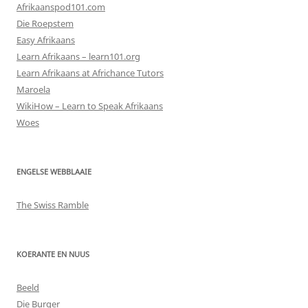
Afrikaanspod101.com
Die Roepstem
Easy Afrikaans
Learn Afrikaans – learn101.org
Learn Afrikaans at Africhance Tutors
Maroela
WikiHow – Learn to Speak Afrikaans
Woes
ENGELSE WEBBLAAIE
The Swiss Ramble
KOERANTE EN NUUS
Beeld
Die Burger