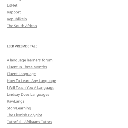
LitNet
Rapport
Republikein
The South African
LEER VREEMDE TALE
A language learners’ forum
Fluent In Three Months
Fluent Language
How To Learn Any Language
I Will Teach You A Language
Lindsay Does Languages
RawLangs
StoryLearning
The Flemish Polyglot
Tutorful – Afrikaans Tutors