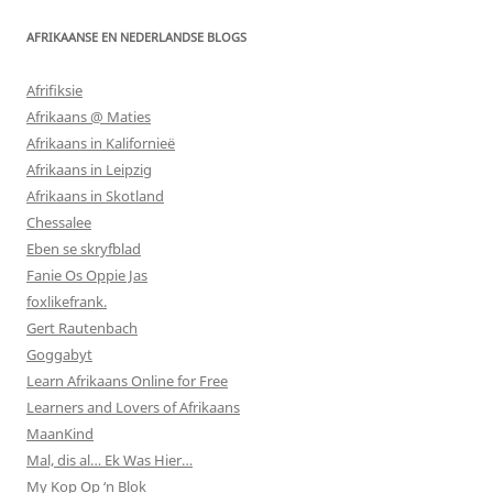
AFRIKAANSE EN NEDERLANDSE BLOGS
Afrifiksie
Afrikaans @ Maties
Afrikaans in Kalifornieë
Afrikaans in Leipzig
Afrikaans in Skotland
Chessalee
Eben se skryfblad
Fanie Os Oppie Jas
foxlikefrank.
Gert Rautenbach
Goggabyt
Learn Afrikaans Online for Free
Learners and Lovers of Afrikaans
MaanKind
Mal, dis al… Ek Was Hier…
My Kop Op ‘n Blok