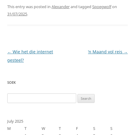
This entry was posted in
Alexander
and tagged
Spoegwolf
on
31/07/2025
.
Post
←
Wie het die internet
‘n Maand vol reis
→
navigation
gesteel?
SOEK
Search
for:
July 2025
M
T
W
T
F
S
S