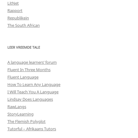
LitNet
Rapport
Republikein
The South African
LEER VREEMDE TALE
A language learners’ forum
Fluent In Three Months
Fluent Language
How To Learn Any Language
I Will Teach You A Language
Lindsay Does Languages
RawLangs
StoryLearning
The Flemish Polyglot
Tutorful – Afrikaans Tutors