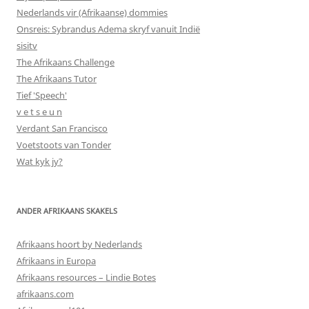
Nederlands vir (Afrikaanse) dommies
Onsreis: Sybrandus Adema skryf vanuit Indië
sisitv
The Afrikaans Challenge
The Afrikaans Tutor
Tief 'Speech'
v e t s e u n
Verdant San Francisco
Voetstoots van Tonder
Wat kyk jy?
ANDER AFRIKAANS SKAKELS
Afrikaans hoort by Nederlands
Afrikaans in Europa
Afrikaans resources – Lindie Botes
afrikaans.com