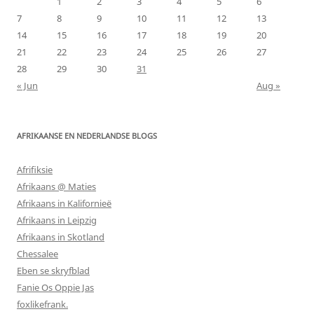
1
2
3
4
5
6
7
8
9
10
11
12
13
14
15
16
17
18
19
20
21
22
23
24
25
26
27
28
29
30
31
« Jun
Aug »
AFRIKAANSE EN NEDERLANDSE BLOGS
Afrifiksie
Afrikaans @ Maties
Afrikaans in Kalifornieë
Afrikaans in Leipzig
Afrikaans in Skotland
Chessalee
Eben se skryfblad
Fanie Os Oppie Jas
foxlikefrank.