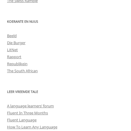
The Swiss Ramble
KOERANTE EN NUUS
Beeld
Die Burger
LitNet
Rapport
Republikein
The South African
LEER VREEMDE TALE
A language learners’ forum
Fluent In Three Months
Fluent Language
How To Learn Any Language