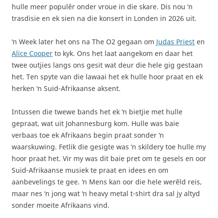
hulle meer populêr onder vroue in die skare. Dis nou ‘n
trasdisie en ek sien na die konsert in Londen in 2026 uit.
‘n Week later het ons na The O2 gegaan om
Judas Priest
en
Alice Cooper
to kyk. Ons het laat aangekom en daar het
twee outjies langs ons gesit wat deur die hele gig gestaan
het. Ten spyte van die lawaai het ek hulle hoor praat en ek
herken ‘n Suid-Afrikaanse aksent.
Intussen die twewe bands het ek ‘n bietjie met hulle
gepraat, wat uit Johannesburg kom. Hulle was baie
verbaas toe ek Afrikaans begin praat sonder ‘n
waarskuwing. Fetlik die gesigte was ‘n skildery toe hulle my
hoor praat het. Vir my was dit baie pret om te gesels en oor
Suid-Afrikaanse musiek te praat en idees en om
aanbevelings te gee. ‘n Mens kan oor die hele werêld reis,
maar nes ‘n jong wat ‘n heavy metal t-shirt dra sal jy altyd
sonder moeite Afrikaans vind.