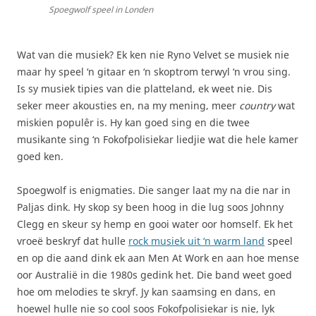
Spoegwolf speel in Londen
Wat van die musiek? Ek ken nie Ryno Velvet se musiek nie
maar hy speel ‘n gitaar en ‘n skoptrom terwyl ‘n vrou sing.
Is sy musiek tipies van die platteland, ek weet nie. Dis
seker meer akousties en, na my mening, meer
country
wat
miskien populêr is. Hy kan goed sing en die twee
musikante sing ‘n Fokofpolisiekar liedjie wat die hele kamer
goed ken.
Spoegwolf is enigmaties. Die sanger laat my na die nar in
Paljas dink. Hy skop sy been hoog in die lug soos Johnny
Clegg en skeur sy hemp en gooi water oor homself. Ek het
vroeë beskryf dat hulle
rock musiek uit ‘n warm land
speel
en op die aand dink ek aan Men At Work en aan hoe mense
oor Australië in die 1980s gedink het. Die band weet goed
hoe om melodies te skryf. Jy kan saamsing en dans, en
hoewel hulle nie so cool soos Fokofpolisiekar is nie, lyk