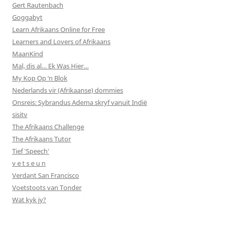
Gert Rautenbach
Goggabyt
Learn Afrikaans Online for Free
Learners and Lovers of Afrikaans
MaanKind
Mal, dis al… Ek Was Hier…
My Kop Op ‘n Blok
Nederlands vir (Afrikaanse) dommies
Onsreis: Sybrandus Adema skryf vanuit Indië
sisitv
The Afrikaans Challenge
The Afrikaans Tutor
Tief 'Speech'
v e t s e u n
Verdant San Francisco
Voetstoots van Tonder
Wat kyk jy?