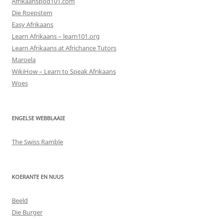
Afrikaanspod101.com
Die Roepstem
Easy Afrikaans
Learn Afrikaans – learn101.org
Learn Afrikaans at Africhance Tutors
Maroela
WikiHow – Learn to Speak Afrikaans
Woes
ENGELSE WEBBLAAIE
The Swiss Ramble
KOERANTE EN NUUS
Beeld
Die Burger