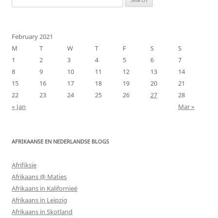
for:
February 2021
M
T
W
T
F
S
S
1
2
3
4
5
6
7
8
9
10
11
12
13
14
15
16
17
18
19
20
21
22
23
24
25
26
27
28
« Jan
Mar »
AFRIKAANSE EN NEDERLANDSE BLOGS
Afrifiksie
Afrikaans @ Maties
Afrikaans in Kalifornieë
Afrikaans in Leipzig
Afrikaans in Skotland