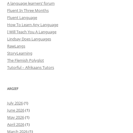
A language learners’ forum
Fluent In Three Months
Fluent Language
How To Learn Any Language
I Will Teach You A Language
Lindsay Does Languages
RawLangs
StoryLearning
The Flemish Polyglot
Tutorful – Afrikaans Tutors
ARGIEF
July 2026
(1)
June 2026
(1)
May 2026
(1)
April 2026
(1)
March 2026
(1)