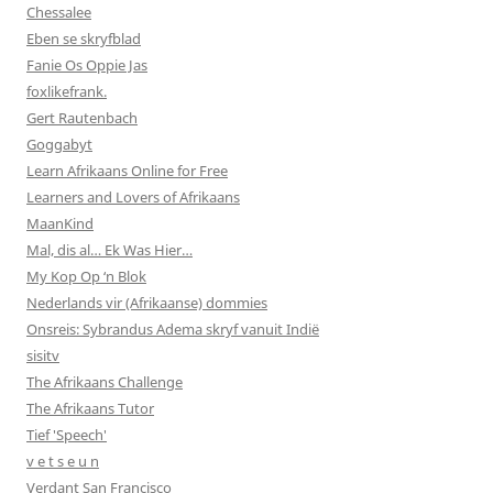
Chessalee
Eben se skryfblad
Fanie Os Oppie Jas
foxlikefrank.
Gert Rautenbach
Goggabyt
Learn Afrikaans Online for Free
Learners and Lovers of Afrikaans
MaanKind
Mal, dis al… Ek Was Hier…
My Kop Op ‘n Blok
Nederlands vir (Afrikaanse) dommies
Onsreis: Sybrandus Adema skryf vanuit Indië
sisitv
The Afrikaans Challenge
The Afrikaans Tutor
Tief 'Speech'
v e t s e u n
Verdant San Francisco