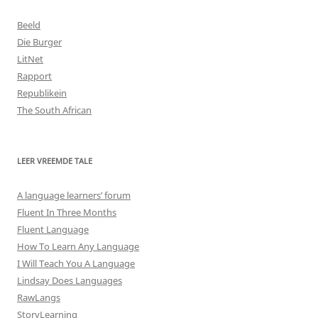
Beeld
Die Burger
LitNet
Rapport
Republikein
The South African
LEER VREEMDE TALE
A language learners’ forum
Fluent In Three Months
Fluent Language
How To Learn Any Language
I Will Teach You A Language
Lindsay Does Languages
RawLangs
StoryLearning