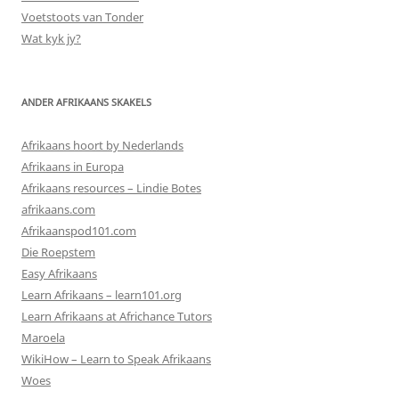
Voetstoots van Tonder
Wat kyk jy?
ANDER AFRIKAANS SKAKELS
Afrikaans hoort by Nederlands
Afrikaans in Europa
Afrikaans resources – Lindie Botes
afrikaans.com
Afrikaanspod101.com
Die Roepstem
Easy Afrikaans
Learn Afrikaans – learn101.org
Learn Afrikaans at Africhance Tutors
Maroela
WikiHow – Learn to Speak Afrikaans
Woes