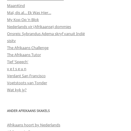
MaanKind
Mal, dis al… Ek Was Hier…
My Kop Op ‘n Blok
Nederlands vir (Afrikaanse) dommies
Onsreis: Sybrandus Adema skryf vanuit Indië
sisitv
The Afrikaans Challenge
The Afrikaans Tutor
Tief 'Speech'
v e t s e u n
Verdant San Francisco
Voetstoots van Tonder
Wat kyk jy?
ANDER AFRIKAANS SKAKELS
Afrikaans hoort by Nederlands