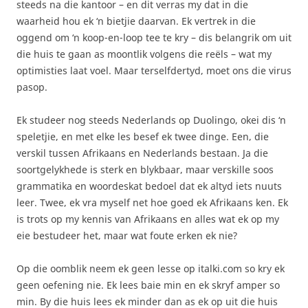
steeds na die kantoor – en dit verras my dat in die
waarheid hou ek ‘n bietjie daarvan. Ek vertrek in die
oggend om ‘n koop-en-loop tee te kry – dis belangrik om uit
die huis te gaan as moontlik volgens die reëls – wat my
optimisties laat voel. Maar terselfdertyd, moet ons die virus
pasop.
Ek studeer nog steeds Nederlands op Duolingo, okei dis ‘n
speletjie, en met elke les besef ek twee dinge. Een, die
verskil tussen Afrikaans en Nederlands bestaan. Ja die
soortgelykhede is sterk en blykbaar, maar verskille soos
grammatika en woordeskat bedoel dat ek altyd iets nuuts
leer. Twee, ek vra myself net hoe goed ek Afrikaans ken. Ek
is trots op my kennis van Afrikaans en alles wat ek op my
eie bestudeer het, maar wat foute erken ek nie?
Op die oomblik neem ek geen lesse op italki.com so kry ek
geen oefening nie. Ek lees baie min en ek skryf amper so
min. By die huis lees ek minder dan as ek op uit die huis