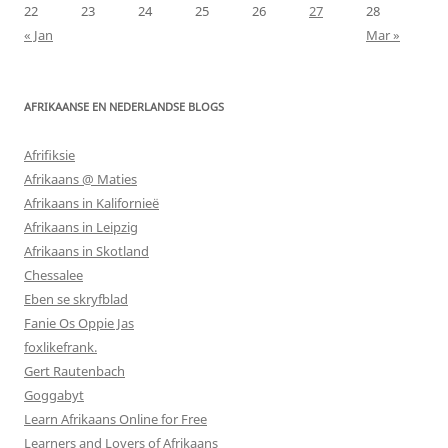
22
23
24
25
26
27
28
« Jan
Mar »
AFRIKAANSE EN NEDERLANDSE BLOGS
Afrifiksie
Afrikaans @ Maties
Afrikaans in Kalifornieë
Afrikaans in Leipzig
Afrikaans in Skotland
Chessalee
Eben se skryfblad
Fanie Os Oppie Jas
foxlikefrank.
Gert Rautenbach
Goggabyt
Learn Afrikaans Online for Free
Learners and Lovers of Afrikaans