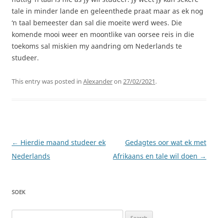
tale in minder lande en geleenthede praat maar as ek nog
‘n taal bemeester dan sal die moeite werd wees. Die
komende mooi weer en moontlike van oorsee reis in die
toekoms sal miskien my aandring om Nederlands te
studeer.
This entry was posted in
Alexander
on
27/02/2021
.
Post
←
Hierdie maand studeer ek
Gedagtes oor wat ek met
navigation
Nederlands
Afrikaans en tale wil doen
→
SOEK
Search