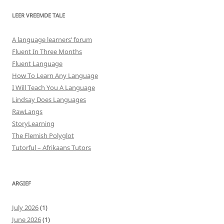
LEER VREEMDE TALE
A language learners’ forum
Fluent In Three Months
Fluent Language
How To Learn Any Language
I Will Teach You A Language
Lindsay Does Languages
RawLangs
StoryLearning
The Flemish Polyglot
Tutorful – Afrikaans Tutors
ARGIEF
July 2026
(1)
June 2026
(1)