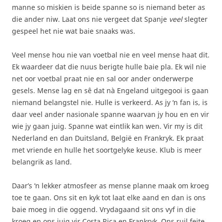
manne so miskien is beide spanne so is niemand beter as
die ander niw. Laat ons nie vergeet dat Spanje
veel
slegter
gespeel het nie wat baie snaaks was.
Veel mense hou nie van voetbal nie en veel mense haat dit.
Ek waardeer dat die nuus berigte hulle baie pla. Ek wil nie
net oor voetbal praat nie en sal oor ander onderwerpe
gesels. Mense lag en sê dat nà Engeland uitgegooi is gaan
niemand belangstel nie. Hulle is verkeerd. As jy ‘n fan is, is
daar veel ander nasionale spanne waarvan jy hou en en vir
wie jy gaan juig. Spanne wat eintlik kan wen. Vir my is dit
Nederland en dan Duitsland, België en Frankryk. Ek praat
met vriende en hulle het soortgelyke keuse. Klub is meer
belangrik as land.
Daar’s ‘n lekker atmosfeer as mense planne maak om kroeg
toe te gaan. Ons sit en kyk tot laat elke aand en dan is ons
baie moeg in die oggend. Vrydagaand sit ons vyf in die
kroeg en ons juig vir Costa Rica en Frankryk. Ons ruil feite,