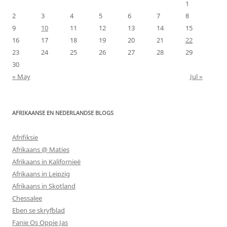
1
2
3
4
5
6
7
8
9
10
11
12
13
14
15
16
17
18
19
20
21
22
23
24
25
26
27
28
29
30
« May
Jul »
AFRIKAANSE EN NEDERLANDSE BLOGS
Afrifiksie
Afrikaans @ Maties
Afrikaans in Kalifornieë
Afrikaans in Leipzig
Afrikaans in Skotland
Chessalee
Eben se skryfblad
Fanie Os Oppie Jas