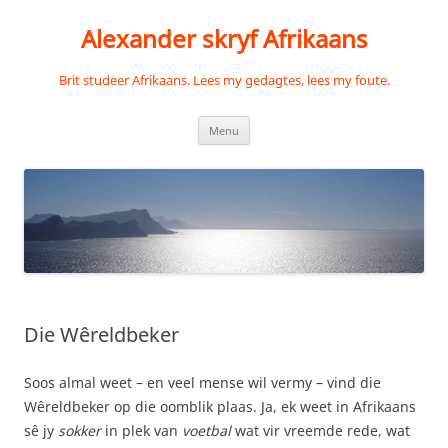
Skip
to
Alexander skryf Afrikaans
content
Brit studeer Afrikaans. Lees my gedagtes, lees my foute.
Menu
Die Wêreldbeker
Soos almal weet – en veel mense wil vermy – vind die
Wêreldbeker op die oomblik plaas. Ja, ek weet in Afrikaans
sê jy
sokker
in plek van
voetbal
wat vir vreemde rede, wat