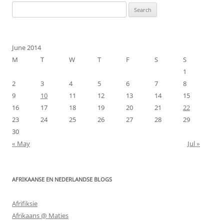
Search
for:
June 2014
M
T
W
T
F
S
S
1
2
3
4
5
6
7
8
9
10
11
12
13
14
15
16
17
18
19
20
21
22
23
24
25
26
27
28
29
30
« May
Jul »
AFRIKAANSE EN NEDERLANDSE BLOGS
Afrifiksie
Afrikaans @ Maties