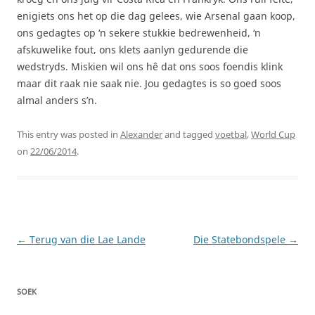
enigiets ons het op die dag gelees, wie Arsenal gaan koop,
ons gedagtes op ‘n sekere stukkie bedrewenheid, ‘n
afskuwelike fout, ons klets aanlyn gedurende die
wedstryds. Miskien wil ons hê dat ons soos foendis klink
maar dit raak nie saak nie. Jou gedagtes is so goed soos
almal anders s’n.
This entry was posted in
Alexander
and tagged
voetbal
,
World Cup
on
22/06/2014
.
Post
←
Terug van die Lae Lande
Die Statebondspele
→
navigation
SOEK