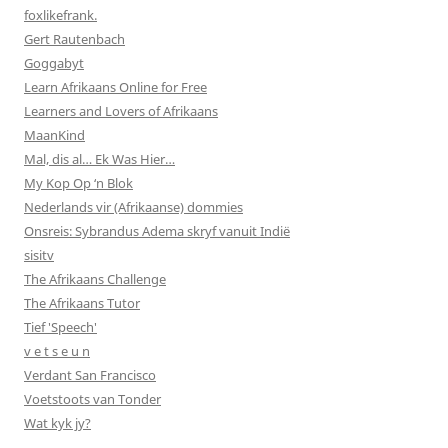
foxlikefrank.
Gert Rautenbach
Goggabyt
Learn Afrikaans Online for Free
Learners and Lovers of Afrikaans
MaanKind
Mal, dis al… Ek Was Hier…
My Kop Op ‘n Blok
Nederlands vir (Afrikaanse) dommies
Onsreis: Sybrandus Adema skryf vanuit Indië
sisitv
The Afrikaans Challenge
The Afrikaans Tutor
Tief 'Speech'
v e t s e u n
Verdant San Francisco
Voetstoots van Tonder
Wat kyk jy?