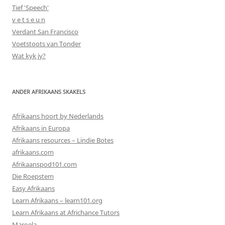
Tief 'Speech'
v e t s e u n
Verdant San Francisco
Voetstoots van Tonder
Wat kyk jy?
ANDER AFRIKAANS SKAKELS
Afrikaans hoort by Nederlands
Afrikaans in Europa
Afrikaans resources – Lindie Botes
afrikaans.com
Afrikaanspod101.com
Die Roepstem
Easy Afrikaans
Learn Afrikaans – learn101.org
Learn Afrikaans at Africhance Tutors
Maroela