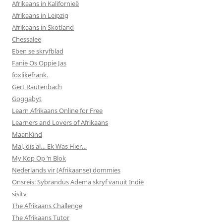
Afrikaans in Kalifornieë
Afrikaans in Leipzig
Afrikaans in Skotland
Chessalee
Eben se skryfblad
Fanie Os Oppie Jas
foxlikefrank.
Gert Rautenbach
Goggabyt
Learn Afrikaans Online for Free
Learners and Lovers of Afrikaans
MaanKind
Mal, dis al… Ek Was Hier…
My Kop Op ‘n Blok
Nederlands vir (Afrikaanse) dommies
Onsreis: Sybrandus Adema skryf vanuit Indië
sisitv
The Afrikaans Challenge
The Afrikaans Tutor