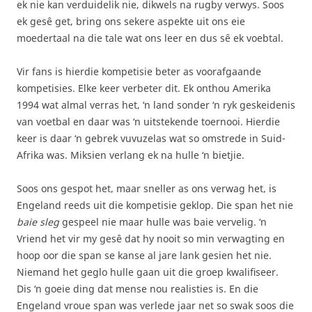
ek nie kan verduidelik nie, dikwels na rugby verwys. Soos
ek gesê get, bring ons sekere aspekte uit ons eie
moedertaal na die tale wat ons leer en dus sê ek voebtal.
Vir fans is hierdie kompetisie beter as voorafgaande
kompetisies. Elke keer verbeter dit. Ek onthou Amerika
1994 wat almal verras het, ‘n land sonder ‘n ryk geskeidenis
van voetbal en daar was ‘n uitstekende toernooi. Hierdie
keer is daar ‘n gebrek vuvuzelas wat so omstrede in Suid-
Afrika was. Miksien verlang ek na hulle ‘n bietjie.
Soos ons gespot het, maar sneller as ons verwag het, is
Engeland reeds uit die kompetisie geklop. Die span het nie
baie sleg
gespeel nie maar hulle was baie vervelig. ‘n
Vriend het vir my gesê dat hy nooit so min verwagting en
hoop oor die span se kanse al jare lank gesien het nie.
Niemand het geglo hulle gaan uit die groep kwalifiseer.
Dis ‘n goeie ding dat mense nou realisties is. En die
Engeland vroue span was verlede jaar net so swak soos die