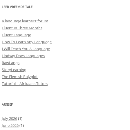
LEER VREEMDE TALE
A language learners’ forum
Fluent In Three Months
Fluent Language
How To Learn Any Language
I Will Teach You A Language
Lindsay Does Languages
RawLangs
StoryLearning
The Flemish Polyglot
Tutorful – Afrikaans Tutors
ARGIEF
July 2026
(1)
June 2026
(1)