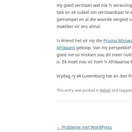
my goed verstaan wat nie ‘n verassing 
tale en ek sukkel om verstaanbaar te we
gemompel en al die woorde vergeet so
makliker vir ons almal.
‘n Vriend het vir my die
Prisma Miniwo
Afrikaans
gekoop. Van my perspektief a
goed nie so miskien sou dit meer nutt
is. Ek moet nou vir hom ‘n Afrikaanse 
Vrydag ry ek Luxemburg toe en dan Par
This entry was posted in
België
and tagge
Post
←
Probleme met WordPress