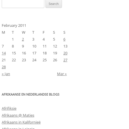
Search
for:
February 2011
M
T
W
T
F
S
S
1
2
3
4
5
6
7
8
9
10
11
12
13
14
15
16
17
18
19
20
21
22
23
24
25
26
27
28
« Jan
Mar »
AFRIKAANSE EN NEDERLANDSE BLOGS
Afrifiksie
Afrikaans @ Maties
Afrikaans in Kalifornieë