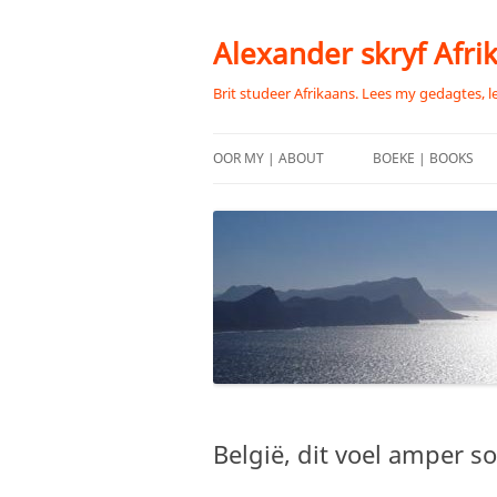
Skip
to
content
Alexander skryf Afri
Brit studeer Afrikaans. Lees my gedagtes, l
OOR MY | ABOUT
BOEKE | BOOKS
België, dit voel amper s