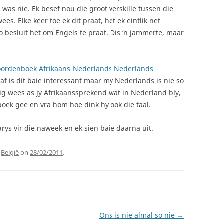
was nie. Ek besef nou die groot verskille tussen die
es. Elke keer toe ek dit praat, het ek eintlik net
 besluit het om Engels te praat. Dis ‘n jammerte, maar
ordenboek Afrikaans-Nederlands Nederlands-
f is dit baie interessant maar my Nederlands is nie so
ig wees as jy Afrikaanssprekend wat in Nederland bly,
boek gee en vra hom hoe dink hy ook die taal.
ys vir die naweek en ek sien baie daarna uit.
d
België
on
28/02/2011
.
Ons is nie almal so nie
→