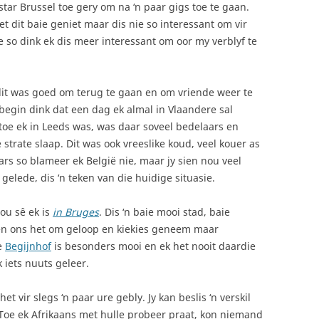
ar Brussel toe gery om na ‘n paar gigs toe te gaan.
et dit baie geniet maar dis nie so interessant om vir
nie so dink ek dis meer interessant om oor my verblyf te
 dit was goed om terug te gaan en om vriende weer te
begin dink dat een dag ek almal in Vlaandere sal
 toe ek in Leeds was, was daar soveel bedelaars en
strate slaap. Dit was ook vreeslike koud, veel kouer as
ars so blameer ek België nie, maar jy sien nou veel
elede, dis ‘n teken van die huidige situasie.
ou sê ek is
in Bruges
. Dis ‘n baie mooi stad, baie
e en ons het om geloop en kiekies geneem maar
ie
Begijnhof
is besonders mooi en ek het nooit daardie
 iets nuuts geleer.
 vir slegs ‘n paar ure gebly. Jy kan beslis ‘n verskil
Toe ek Afrikaans met hulle probeer praat, kon niemand