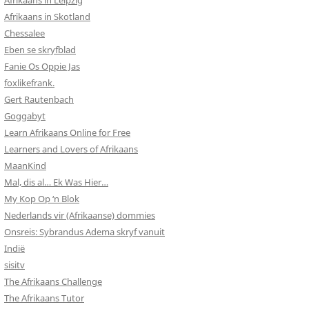
Afrikaans in Leipzig
Afrikaans in Skotland
Chessalee
Eben se skryfblad
Fanie Os Oppie Jas
foxlikefrank.
Gert Rautenbach
Goggabyt
Learn Afrikaans Online for Free
Learners and Lovers of Afrikaans
MaanKind
Mal, dis al… Ek Was Hier…
My Kop Op ‘n Blok
Nederlands vir (Afrikaanse) dommies
Onsreis: Sybrandus Adema skryf vanuit
Indië
sisitv
The Afrikaans Challenge
The Afrikaans Tutor