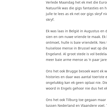
Verlede Maandag het ek met die Eurost
Natuurlik was die gigs fantasties en h
julle te lees as ek net oor gigs skryf 
skryf.
Ek was laas in België in Augustus en
sien en om nuwe vriende te maak. Ek 
ontmoet, hulle is baie vriendelik. Nes
huiselose mense in Brussel wat op die 
Engeland. Al groot stede is vol bedela
meer baie arme mense as ‘n paar jare g
Ons het ook Brugge besoek want ek w
histories en daar was aantal toerist
ongelukkig kan ek geen oplaai nie. D
woord in Engels gehoor nie dus het ek
Ons het ook Tilburg toe gegaan maar het
tussen Nederland en Vlaandere voel. 