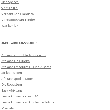
Tief 'Speech'
v e t s e u n
Verdant San Francisco
Voetstoots van Tonder
Wat kyk jy?
ANDER AFRIKAANS SKAKELS
Afrikaans hoort by Nederlands
Afrikaans in Europa
Afrikaans resources – Lindie Botes
afrikaans.com
Afrikaanspod101.com
Die Roepstem
Easy Afrikaans
Learn Afrikaans – learn101.org
Learn Afrikaans at Africhance Tutors
Maroela