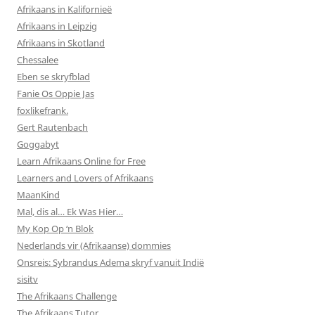
Afrikaans in Kalifornieë
Afrikaans in Leipzig
Afrikaans in Skotland
Chessalee
Eben se skryfblad
Fanie Os Oppie Jas
foxlikefrank.
Gert Rautenbach
Goggabyt
Learn Afrikaans Online for Free
Learners and Lovers of Afrikaans
MaanKind
Mal, dis al… Ek Was Hier…
My Kop Op ‘n Blok
Nederlands vir (Afrikaanse) dommies
Onsreis: Sybrandus Adema skryf vanuit Indië
sisitv
The Afrikaans Challenge
The Afrikaans Tutor