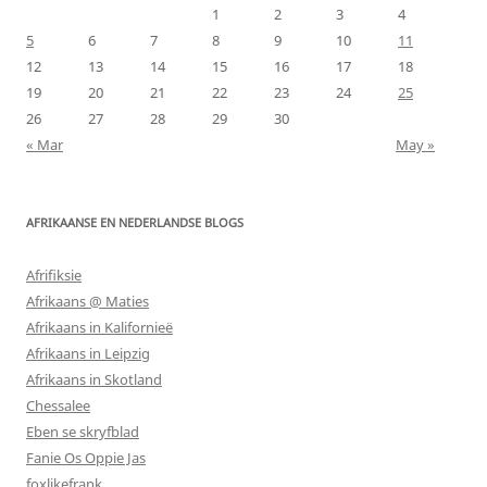
1
2
3
4
5
6
7
8
9
10
11
12
13
14
15
16
17
18
19
20
21
22
23
24
25
26
27
28
29
30
« Mar
May »
AFRIKAANSE EN NEDERLANDSE BLOGS
Afrifiksie
Afrikaans @ Maties
Afrikaans in Kalifornieë
Afrikaans in Leipzig
Afrikaans in Skotland
Chessalee
Eben se skryfblad
Fanie Os Oppie Jas
foxlikefrank.