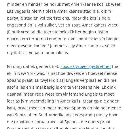
minder en minder beïndruk met Amerikaanse kos! Ek weet
Las Vegas is nie ‘n tipiese Amerikaanse stad nie, dis ‘n
partytjie stad en vol toeriste ens, maar die kos is baie
ongesond en is vol suiker, vet en sout. Amerikaners vreet.
(Eintlik vreet al die toeriste ook.) Ek het begin uitsien
daarna om terug na Londen te kom sodat ek iets ‘n bietjie
meer gesond kon eet! Jammer as jy Amerikaner is, sê vir
my dat Las Vegas ‘n anomalie is.
En ding dat ek gemerk het,
soos ek vroeër geskryf het
toe
ek in New York was, is net hoe diwkels en hoeveel mense
Spaans praat. Ek twyfel dit sal Engels verplaas en dis nie
asof alles en almal besig is om te verspaans nie. Ek dink
daar sal meer rede wees om vir iemand Engels te moet
leer as jy ‘n vreemdeling in Amerika is. Maar op die ander
kant, praat meer en meer mense Spanns en nie net mense
van Sentraal-en Suid-Amerikaanse oorsprong nie. Jy hoor
die grootouers praat meestal Spaans, die ouers praat
Spaans met die ouers en Engels met die kinders en die