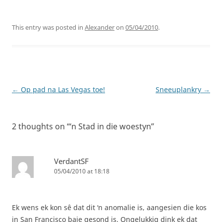
This entry was posted in
Alexander
on
05/04/2010
.
Post
←
Op pad na Las Vegas toe!
Sneeuplankry
→
navigation
2 thoughts on “
‘n Stad in die woestyn
”
VerdantSF
05/04/2010 at 18:18
Ek wens ek kon sê dat dit ‘n anomalie is, aangesien die kos
in San Francisco baie gesond is. Ongelukkig dink ek dat