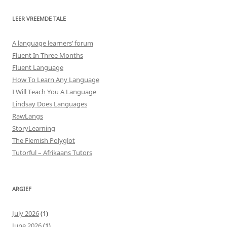
LEER VREEMDE TALE
A language learners’ forum
Fluent In Three Months
Fluent Language
How To Learn Any Language
I Will Teach You A Language
Lindsay Does Languages
RawLangs
StoryLearning
The Flemish Polyglot
Tutorful – Afrikaans Tutors
ARGIEF
July 2026
(1)
June 2026
(1)