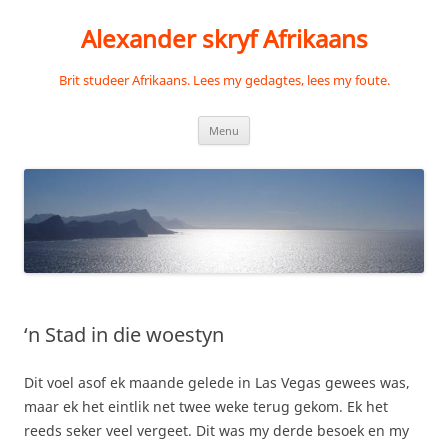
Skip
to
Alexander skryf Afrikaans
content
Brit studeer Afrikaans. Lees my gedagtes, lees my foute.
Menu
‘n Stad in die woestyn
Dit voel asof ek maande gelede in Las Vegas gewees was,
maar ek het eintlik net twee weke terug gekom. Ek het
reeds seker veel vergeet. Dit was my derde besoek en my