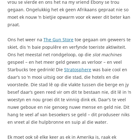
vrou se vierde en ons het na my vriend Ebony se trou
gegaan. Ongelukkig het ek geen Afrikaans gepraat nie so
moet ek nouw ‘n bietjie opwarm voor ek weer dit beter kan
praat.
Ons het weer na
The Gun Store
toe gegaan om geweers te
skiet, dis ‘n baie populêre en verfynde toeriste aktiwiteit.
Ons het meestal net rondgeloop, op die
slot machines
gespeel – en het meer geld gewen as verloor – en veel
Starbucks tee gedrink! Die
Stratosphere
was baie cool en
daar’s so ‘n mooi uitsig oor die stad, die hotels en die
voorstede. Die stad lê op die vlakte tussen die berge en jy
besef daar’s geen reed vir om dit te bestaan nie, dit lê in ‘n
woestyn en nou groei dit te vinnig dink ek. Daar’s te veel
nuwe geboue en nie genoeg nuwe mense en geld nie. Dit
hang te veel af van besoekers se geld – dit produseer niks
en vreet al die hulpbronne en suip al die water.
Ek moet ook sê elke keer as ek in Amerika is, raak ek