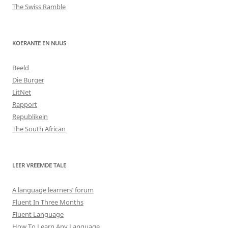
The Swiss Ramble
KOERANTE EN NUUS
Beeld
Die Burger
LitNet
Rapport
Republikein
The South African
LEER VREEMDE TALE
A language learners’ forum
Fluent In Three Months
Fluent Language
How To Learn Any Language