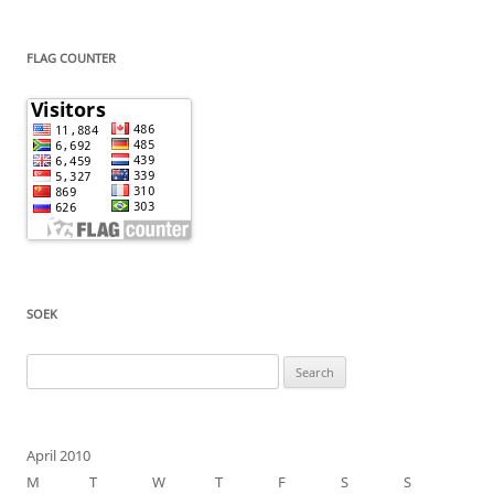
FLAG COUNTER
SOEK
Search
for:
April 2010
M
T
W
T
F
S
S