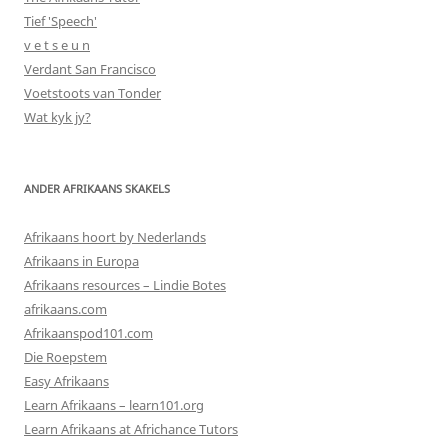
Tief 'Speech'
v e t s e u n
Verdant San Francisco
Voetstoots van Tonder
Wat kyk jy?
ANDER AFRIKAANS SKAKELS
Afrikaans hoort by Nederlands
Afrikaans in Europa
Afrikaans resources – Lindie Botes
afrikaans.com
Afrikaanspod101.com
Die Roepstem
Easy Afrikaans
Learn Afrikaans – learn101.org
Learn Afrikaans at Africhance Tutors