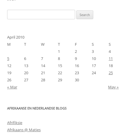
Search
for:
April 2010
M
T
W
T
F
S
S
1
2
3
4
5
6
7
8
9
10
11
12
13
14
15
16
17
18
19
20
21
22
23
24
25
26
27
28
29
30
« Mar
May »
AFRIKAANSE EN NEDERLANDSE BLOGS
Afrifiksie
Afrikaans @ Maties