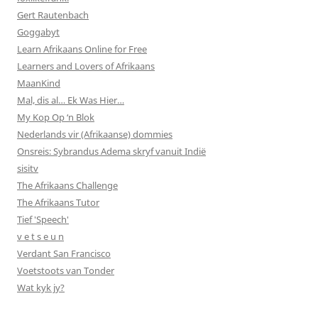
Gert Rautenbach
Goggabyt
Learn Afrikaans Online for Free
Learners and Lovers of Afrikaans
MaanKind
Mal, dis al… Ek Was Hier…
My Kop Op ‘n Blok
Nederlands vir (Afrikaanse) dommies
Onsreis: Sybrandus Adema skryf vanuit Indië
sisitv
The Afrikaans Challenge
The Afrikaans Tutor
Tief 'Speech'
v e t s e u n
Verdant San Francisco
Voetstoots van Tonder
Wat kyk jy?