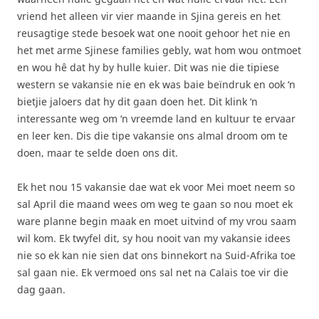
vriend het alleen vir vier maande in Sjina gereis en het
reusagtige stede besoek wat one nooit gehoor het nie en
het met arme Sjinese families gebly, wat hom wou ontmoet
en wou hê dat hy by hulle kuier. Dit was nie die tipiese
western se vakansie nie en ek was baie beïndruk en ook ‘n
bietjie jaloers dat hy dit gaan doen het. Dit klink ‘n
interessante weg om ‘n vreemde land en kultuur te ervaar
en leer ken. Dis die tipe vakansie ons almal droom om te
doen, maar te selde doen ons dit.
Ek het nou 15 vakansie dae wat ek voor Mei moet neem so
sal April die maand wees om weg te gaan so nou moet ek
ware planne begin maak en moet uitvind of my vrou saam
wil kom. Ek twyfel dit, sy hou nooit van my vakansie idees
nie so ek kan nie sien dat ons binnekort na Suid-Afrika toe
sal gaan nie. Ek vermoed ons sal net na Calais toe vir die
dag gaan.