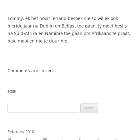
Tommy, ek het nooit Ierland besoek nie so wil ek ook
hieride jaar na Dublin en Belfast toe gaan. Jy moet beslis
na Suid-Afrika en Namibië toe gaan om Afrikaans te praat,
baie mooi en nie te duur nie.
Comments are closed.
SOEK
Search
for:
February 2010
M
T
W
T
F
S
S