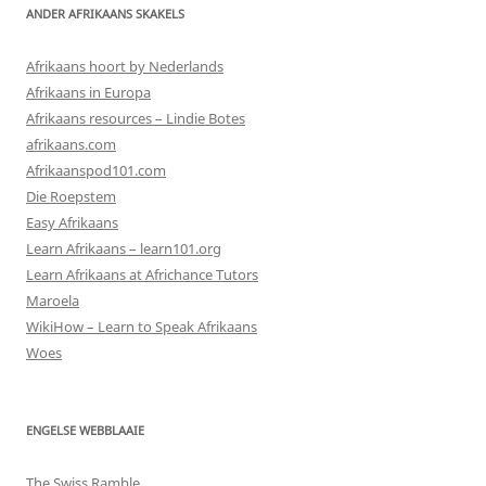
ANDER AFRIKAANS SKAKELS
Afrikaans hoort by Nederlands
Afrikaans in Europa
Afrikaans resources – Lindie Botes
afrikaans.com
Afrikaanspod101.com
Die Roepstem
Easy Afrikaans
Learn Afrikaans – learn101.org
Learn Afrikaans at Africhance Tutors
Maroela
WikiHow – Learn to Speak Afrikaans
Woes
ENGELSE WEBBLAAIE
The Swiss Ramble