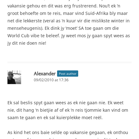
vakansie gehou en dit was erg frustrerend. Nou’t ek ‘n
groot behoefte om te reis, maar vind Suid-Afrika bly maar
net die lekkerste (veral as ‘n kuur vir die mislikste winter in
menseheugenis). Ek dink jy ‘moet’ SA toe gaan om die
World Cub vibe te beleef. Jy weet mos jy gaan spyt wees as
jy dit nie doen nie!
Alexander
Post author
09/02/2010 at 17:36
Ek sal beslis spyt gaan wees as ek nie gaan nie. Ek weet
nie, dit hang ‘n bietjie af of ek ‘n reis tjommie kan vind om
saam te gaan en ek sal kuierplekke moet reël.
As kind het ons baie selde op vakansie gegaan, ek onthou