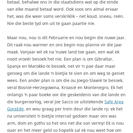
betaal, behalwe ons in die staatsdiens wat op die einde
van elke maand betaal word. Ook soos ons almal ervaar
het, was die weer soms verskriklik – net koud, sneeu, reën.
Nie die beste tyd om uit te gaan paartie nie.
Maar nou, nou is dit Februarie en nou begin die nuwe jaar.
Dit raak nou warmer en ons begin nou planne vir die jaar
maak. Vanjaar wil ek na ‘nuwe land toe gaan, een wat ek
nooit vroeër besoek het nie. Een plan is om Gibraltar,
Spanje en Marokko te besoek, net vir ‘n pae daar maar
genoeg om die lande ‘n bietjie te sien en om weg te geniet
wees. Een ander plan is om die ou Joego-Slawië te besoek,
veral Bosnië-Herzegowina, Kroasië en Montenegro. Ek het
onlangs ‘n paar boeke oor die geskeidenis van die lande en
die burgeroorlog, veral Joe Sacco se uitstekende
Safe Area
Goražde
, en wou graag per trein deur die lande ry; ek het
na universiteit ‘n bietjie interrail gedoen maar ons was
arm, dom en goths so het ons net die son vermy! Ek is nou
ouer en het meer geld so hopelik sal ek nou weet hoe om