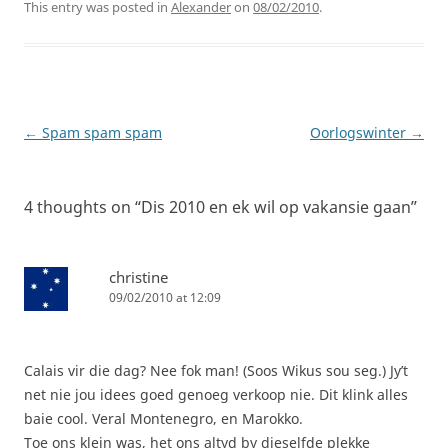
This entry was posted in
Alexander
on
08/02/2010
.
Post
←
Spam spam spam
Oorlogswinter
→
navigation
4 thoughts on “
Dis 2010 en ek wil op vakansie gaan
”
christine
09/02/2010 at 12:09
Calais vir die dag? Nee fok man! (Soos Wikus sou seg.) Jy’t
net nie jou idees goed genoeg verkoop nie. Dit klink alles
baie cool. Veral Montenegro, en Marokko.
Toe ons klein was, het ons altyd by dieselfde plekke