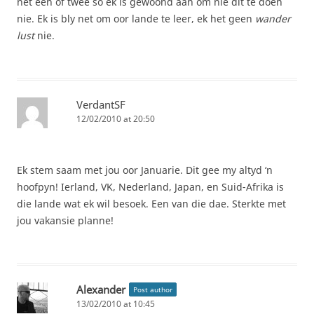
net een of twee so ek is gewoond aan om nie dit te doen
nie. Ek is bly net om oor lande te leer, ek het geen
wander
lust
nie.
VerdantSF
12/02/2010 at 20:50
Ek stem saam met jou oor Januarie. Dit gee my altyd ‘n
hoofpyn! Ierland, VK, Nederland, Japan, en Suid-Afrika is
die lande wat ek wil besoek. Een van die dae. Sterkte met
jou vakansie planne!
Alexander
Post author
13/02/2010 at 10:45