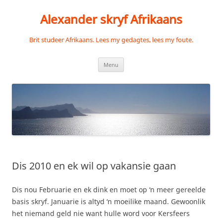
Skip
to
Alexander skryf Afrikaans
content
Brit studeer Afrikaans. Lees my gedagtes, lees my foute.
Menu
Dis 2010 en ek wil op vakansie gaan
Dis nou Februarie en ek dink en moet op ‘n meer gereelde
basis skryf. Januarie is altyd ‘n moeilike maand. Gewoonlik
het niemand geld nie want hulle word voor Kersfeers