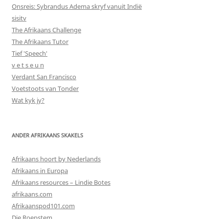
Onsreis: Sybrandus Adema skryf vanuit Indië
sisitv
The Afrikaans Challenge
The Afrikaans Tutor
Tief 'Speech'
v e t s e u n
Verdant San Francisco
Voetstoots van Tonder
Wat kyk jy?
ANDER AFRIKAANS SKAKELS
Afrikaans hoort by Nederlands
Afrikaans in Europa
Afrikaans resources – Lindie Botes
afrikaans.com
Afrikaanspod101.com
Die Roepstem