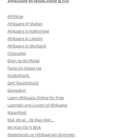
AFRIKAANSE EN NEDERLANDSE BLOGS
Afrifiksie
Afrikaans @ Maties
Afrikaans in Kalifornieë
Afrikaans in Leipzig
Afrikaans in Skotland
Chessalee
Eben se skryfblad
Fanie Os Oppie Jas
foxlikefrank.
Gert Rautenbach
Goggabyt
Learn Afrikaans Online for Free
Learners and Lovers of Afrikaans
MaanKind
Mal, dis al… Ek Was Hier…
My Kop Op ‘n Blok
Nederlands vir (Afrikaanse) dommies