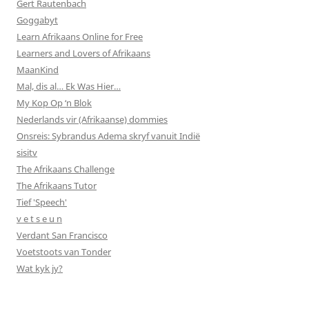
Gert Rautenbach
Goggabyt
Learn Afrikaans Online for Free
Learners and Lovers of Afrikaans
MaanKind
Mal, dis al… Ek Was Hier…
My Kop Op ‘n Blok
Nederlands vir (Afrikaanse) dommies
Onsreis: Sybrandus Adema skryf vanuit Indië
sisitv
The Afrikaans Challenge
The Afrikaans Tutor
Tief 'Speech'
v e t s e u n
Verdant San Francisco
Voetstoots van Tonder
Wat kyk jy?