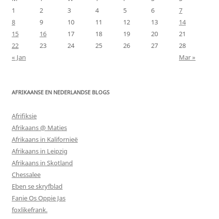
1
2
3
4
5
6
7
8
9
10
11
12
13
14
15
16
17
18
19
20
21
22
23
24
25
26
27
28
« Jan
Mar »
AFRIKAANSE EN NEDERLANDSE BLOGS
Afrifiksie
Afrikaans @ Maties
Afrikaans in Kalifornieë
Afrikaans in Leipzig
Afrikaans in Skotland
Chessalee
Eben se skryfblad
Fanie Os Oppie Jas
foxlikefrank.