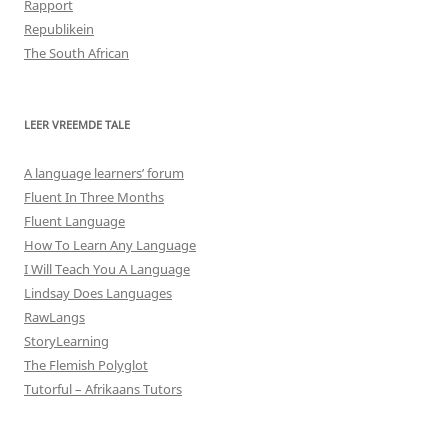
Rapport
Republikein
The South African
LEER VREEMDE TALE
A language learners’ forum
Fluent In Three Months
Fluent Language
How To Learn Any Language
I Will Teach You A Language
Lindsay Does Languages
RawLangs
StoryLearning
The Flemish Polyglot
Tutorful – Afrikaans Tutors