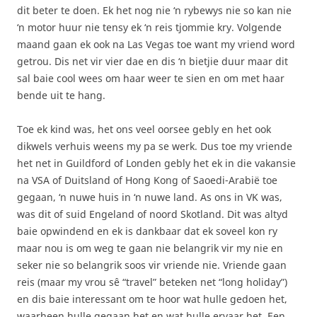
dit beter te doen. Ek het nog nie ‘n rybewys nie so kan nie
‘n motor huur nie tensy ek ‘n reis tjommie kry. Volgende
maand gaan ek ook na Las Vegas toe want my vriend word
getrou. Dis net vir vier dae en dis ‘n bietjie duur maar dit
sal baie cool wees om haar weer te sien en om met haar
bende uit te hang.
Toe ek kind was, het ons veel oorsee gebly en het ook
dikwels verhuis weens my pa se werk. Dus toe my vriende
het net in Guildford of Londen gebly het ek in die vakansie
na VSA of Duitsland of Hong Kong of Saoedi-Arabië toe
gegaan, ‘n nuwe huis in ‘n nuwe land. As ons in VK was,
was dit of suid Engeland of noord Skotland. Dit was altyd
baie opwindend en ek is dankbaar dat ek soveel kon ry
maar nou is om weg te gaan nie belangrik vir my nie en
seker nie so belangrik soos vir vriende nie. Vriende gaan
reis (maar my vrou sê “travel” beteken net “long holiday”)
en dis baie interessant om te hoor wat hulle gedoen het,
waarheen hulle gegaan het en wat hulle ervaar het. Een