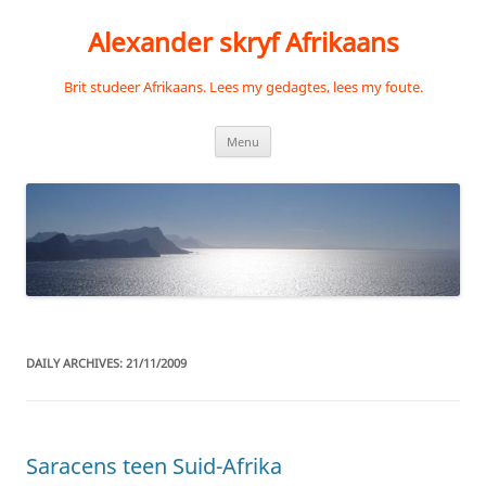
Skip
to
Alexander skryf Afrikaans
content
Brit studeer Afrikaans. Lees my gedagtes, lees my foute.
Menu
DAILY ARCHIVES:
21/11/2009
Saracens teen Suid-Afrika