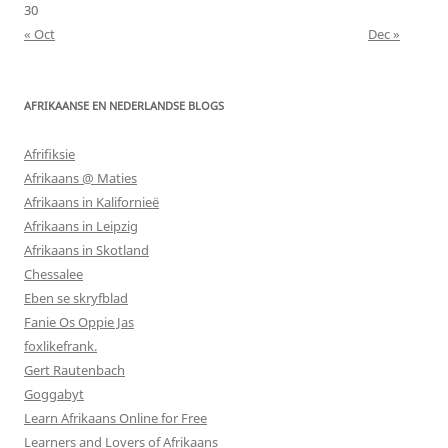
30
« Oct
Dec »
AFRIKAANSE EN NEDERLANDSE BLOGS
Afrifiksie
Afrikaans @ Maties
Afrikaans in Kalifornieë
Afrikaans in Leipzig
Afrikaans in Skotland
Chessalee
Eben se skryfblad
Fanie Os Oppie Jas
foxlikefrank.
Gert Rautenbach
Goggabyt
Learn Afrikaans Online for Free
Learners and Lovers of Afrikaans