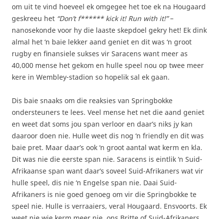
om uit te vind hoeveel ek omgegee het toe ek na Hougaard
geskreeu het
“Don’t f****** kick it! Run with it!”
–
nanosekonde voor hy die laaste skepdoel gekry het! Ek dink
almal het ‘n baie lekker aand geniet en dit was ‘n groot
rugby en finansiele sukses vir Saracens want meer as
40,000 mense het gekom en hulle speel nou op twee meer
kere in Wembley-stadion so hopelik sal ek gaan.
Dis baie snaaks om die reaksies van Springbokke
ondersteuners te lees. Veel mense het net die aand geniet
en weet dat soms jou span verloor en daar’s niks jy kan
daaroor doen nie. Hulle weet dis nog ‘n friendly en dit was
baie pret. Maar daar’s ook ‘n groot aantal wat kerm en kla.
Dit was nie die eerste span nie. Saracens is eintlik ‘n Suid-
Afrikaanse span want daar’s soveel Suid-Afrikaners wat vir
hulle speel, dis nie ‘n Engelse span nie. Daai Suid-
Afrikaners is nie goed genoeg om vir die Springbokke te
speel nie. Hulle is verraaiers, veral Hougaard. Ensvoorts. Ek
weet nie wie kerm meer nie, ons Britte of Suid-Afrikaners.