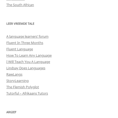
The South African
LEER VREEMDE TALE
A language learners’ forum
Fluent In Three Months
Fluent Language
How To Learn Any Language
I Will Teach You A Language
Lindsay Does Languages
RawLangs
StoryLearning
The Flemish Polyglot
Tutorful – Afrikaans Tutors
ARGIEF