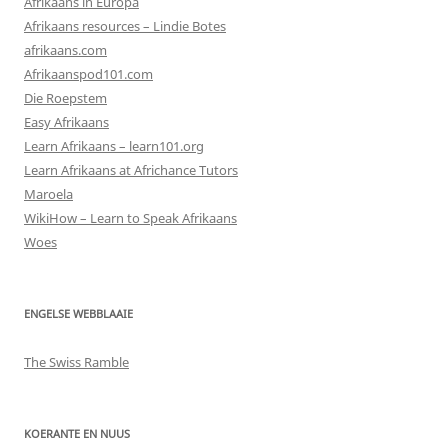
Afrikaans in Europa
Afrikaans resources – Lindie Botes
afrikaans.com
Afrikaanspod101.com
Die Roepstem
Easy Afrikaans
Learn Afrikaans – learn101.org
Learn Afrikaans at Africhance Tutors
Maroela
WikiHow – Learn to Speak Afrikaans
Woes
ENGELSE WEBBLAAIE
The Swiss Ramble
KOERANTE EN NUUS