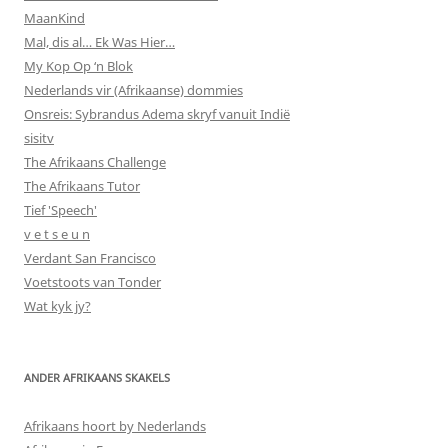
MaanKind
Mal, dis al… Ek Was Hier…
My Kop Op ‘n Blok
Nederlands vir (Afrikaanse) dommies
Onsreis: Sybrandus Adema skryf vanuit Indië
sisitv
The Afrikaans Challenge
The Afrikaans Tutor
Tief 'Speech'
v e t s e u n
Verdant San Francisco
Voetstoots van Tonder
Wat kyk jy?
ANDER AFRIKAANS SKAKELS
Afrikaans hoort by Nederlands