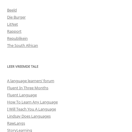
Beeld
Die Burger
LitNet
Rapport
Republikein
The South African
LEER VREEMDE TALE
A language learners’ forum
Fluent In Three Months
Fluent Language
How To Learn Any Language
I Will Teach You A Language
Lindsay Does Languages
RawLangs
StoryLearning