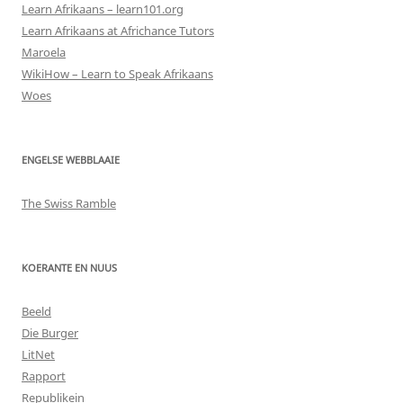
Learn Afrikaans – learn101.org
Learn Afrikaans at Africhance Tutors
Maroela
WikiHow – Learn to Speak Afrikaans
Woes
ENGELSE WEBBLAAIE
The Swiss Ramble
KOERANTE EN NUUS
Beeld
Die Burger
LitNet
Rapport
Republikein