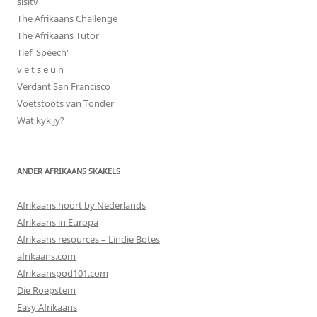
sisitv
The Afrikaans Challenge
The Afrikaans Tutor
Tief 'Speech'
v e t s e u n
Verdant San Francisco
Voetstoots van Tonder
Wat kyk jy?
ANDER AFRIKAANS SKAKELS
Afrikaans hoort by Nederlands
Afrikaans in Europa
Afrikaans resources – Lindie Botes
afrikaans.com
Afrikaanspod101.com
Die Roepstem
Easy Afrikaans