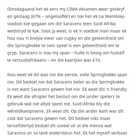
Dinsdagaand het ek eers my CIMA eksamen weer geskryf
en geslaag (67% – ongelooflik!) en toe het ek na Wembley-
stadion toe gegaan om die Saracens teen Suid-Afrika
wedstryd te kyk. Soos jy weet, is ek ‘n voetbal man maar ek
hou nou ‘n bietjie meer van rugby en die geleentheid om
die Springbokke te sien speel is een geleentheid om te
gryp. Saracens is nou my span – hulle is besig om hulself
te versuidafrikaans – en die kaartjies was £10.
Nou weet ek dit was nie die eerste, volle Springbokke span
nie. Dit bedoel nie dat Saracens beter as die Springbokke
is net want Saracens gewen het nie. Ek weet dis ‘n friendly.
Ek weet die afrigter het besluit om die ander spelers te
gebruik wat nie altyd speel nie. Suid-Afrika bly die
wêreldkampioene.
Ek weet dit
. Op die ander kant was dit
cool dat Saracens gewen het. Dit bedoel niks maar
terselfdertyd bedoel dit soveel vir al die mense wat
Saracens vir so lank ondersteun het. Ek het myself verbaas