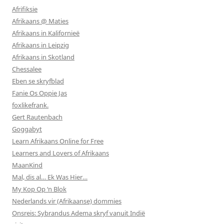
Afrifiksie
Afrikaans @ Maties
Afrikaans in Kalifornieë
Afrikaans in Leipzig
Afrikaans in Skotland
Chessalee
Eben se skryfblad
Fanie Os Oppie Jas
foxlikefrank.
Gert Rautenbach
Goggabyt
Learn Afrikaans Online for Free
Learners and Lovers of Afrikaans
MaanKind
Mal, dis al… Ek Was Hier…
My Kop Op ‘n Blok
Nederlands vir (Afrikaanse) dommies
Onsreis: Sybrandus Adema skryf vanuit Indië