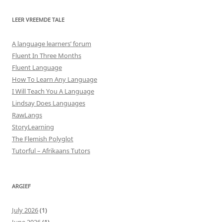
LEER VREEMDE TALE
A language learners’ forum
Fluent In Three Months
Fluent Language
How To Learn Any Language
I Will Teach You A Language
Lindsay Does Languages
RawLangs
StoryLearning
The Flemish Polyglot
Tutorful – Afrikaans Tutors
ARGIEF
July 2026
(1)
June 2026
(1)