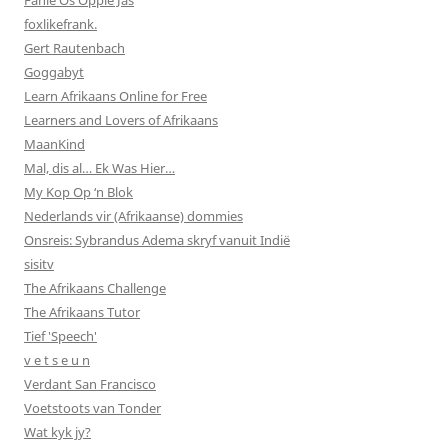
foxlikefrank.
Gert Rautenbach
Goggabyt
Learn Afrikaans Online for Free
Learners and Lovers of Afrikaans
MaanKind
Mal, dis al… Ek Was Hier…
My Kop Op ‘n Blok
Nederlands vir (Afrikaanse) dommies
Onsreis: Sybrandus Adema skryf vanuit Indië
sisitv
The Afrikaans Challenge
The Afrikaans Tutor
Tief 'Speech'
v e t s e u n
Verdant San Francisco
Voetstoots van Tonder
Wat kyk jy?