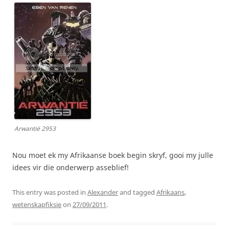
Arwantië 2953
Nou moet ek my Afrikaanse boek begin skryf, gooi my julle
idees vir die onderwerp asseblief!
This entry was posted in
Alexander
and tagged
Afrikaans
,
wetenskapfiksie
on
27/09/2011
.