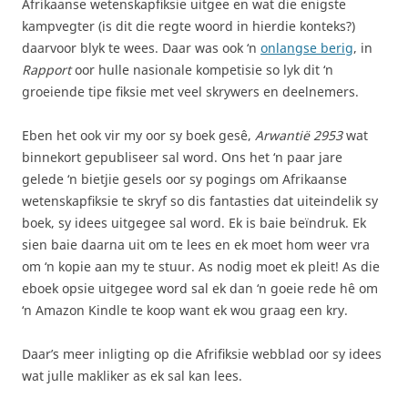
Afrikaanse wetenskapfiksie uitgee en wat die enigste
kampvegter (is dit die regte woord in hierdie konteks?)
daarvoor blyk te wees. Daar was ook ‘n
onlangse berig
, in
Rapport
oor hulle nasionale kompetisie so lyk dit ‘n
groeiende tipe fiksie met veel skrywers en deelnemers.
Eben het ook vir my oor sy boek gesê,
Arwantië 2953
wat
binnekort gepubliseer sal word. Ons het ‘n paar jare
gelede ‘n bietjie gesels oor sy pogings om Afrikaanse
wetenskapfiksie te skryf so dis fantasties dat uiteindelik sy
boek, sy idees uitgegee sal word. Ek is baie beïndruk. Ek
sien baie daarna uit om te lees en ek moet hom weer vra
om ‘n kopie aan my te stuur. As nodig moet ek pleit! As die
eboek opsie uitgegee word sal ek dan ‘n goeie rede hê om
‘n Amazon Kindle te koop want ek wou graag een kry.
Daar’s meer inligting op die Afrifiksie webblad oor sy idees
wat julle makliker as ek sal kan lees.