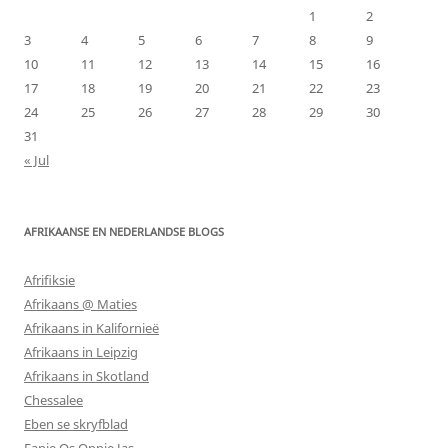
1
2
3
4
5
6
7
8
9
10
11
12
13
14
15
16
17
18
19
20
21
22
23
24
25
26
27
28
29
30
31
« Jul
AFRIKAANSE EN NEDERLANDSE BLOGS
Afrifiksie
Afrikaans @ Maties
Afrikaans in Kalifornieë
Afrikaans in Leipzig
Afrikaans in Skotland
Chessalee
Eben se skryfblad
Fanie Os Oppie Jas