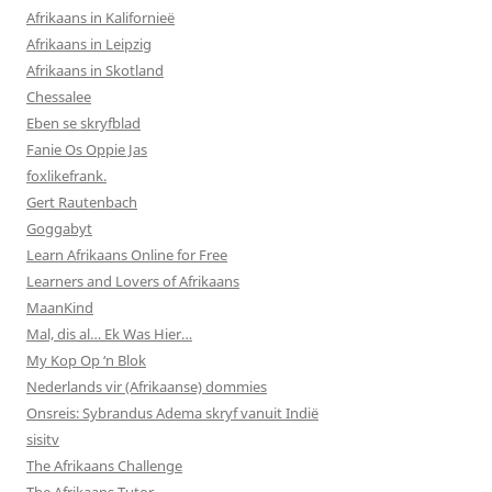
Afrikaans in Kalifornieë
Afrikaans in Leipzig
Afrikaans in Skotland
Chessalee
Eben se skryfblad
Fanie Os Oppie Jas
foxlikefrank.
Gert Rautenbach
Goggabyt
Learn Afrikaans Online for Free
Learners and Lovers of Afrikaans
MaanKind
Mal, dis al… Ek Was Hier…
My Kop Op ‘n Blok
Nederlands vir (Afrikaanse) dommies
Onsreis: Sybrandus Adema skryf vanuit Indië
sisitv
The Afrikaans Challenge
The Afrikaans Tutor