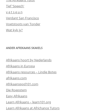
Tief 'Speech'
v e t s e u n
Verdant San Francisco
Voetstoots van Tonder
Wat kyk jy?
ANDER AFRIKAANS SKAKELS
Afrikaans hoort by Nederlands
Afrikaans in Europa
Afrikaans resources – Lindie Botes
afrikaans.com
Afrikaanspod101.com
Die Roepstem
Easy Afrikaans
Learn Afrikaans – learn101.org
Learn Afrikaans at Africhance Tutors