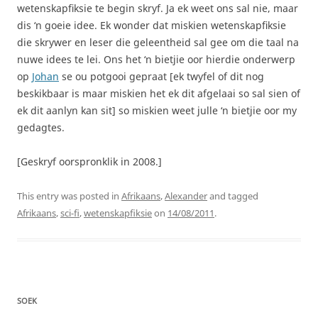
wetenskapfiksie te begin skryf. Ja ek weet ons sal nie, maar
dis ‘n goeie idee. Ek wonder dat miskien wetenskapfiksie
die skrywer en leser die geleentheid sal gee om die taal na
nuwe idees te lei. Ons het ‘n bietjie oor hierdie onderwerp
op
Johan
se ou potgooi gepraat [ek twyfel of dit nog
beskikbaar is maar miskien het ek dit afgelaai so sal sien of
ek dit aanlyn kan sit] so miskien weet julle ‘n bietjie oor my
gedagtes.
[Geskryf oorspronklik in 2008.]
This entry was posted in
Afrikaans
,
Alexander
and tagged
Afrikaans
,
sci-fi
,
wetenskapfiksie
on
14/08/2011
.
SOEK