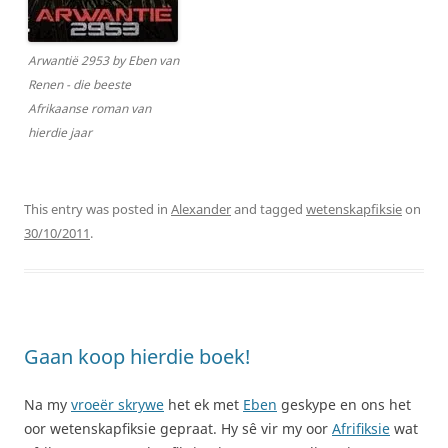
Arwantië 2953 by Eben van
Renen - die beeste
Afrikaanse roman van
hierdie jaar
This entry was posted in
Alexander
and tagged
wetenskapfiksie
on
30/10/2011
.
Gaan koop hierdie boek!
Na my
vroeër skrywe
het ek met
Eben
geskype en ons het
oor wetenskapfiksie gepraat. Hy sê vir my oor
Afrifiksie
wat