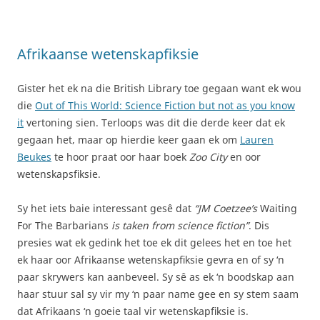
Afrikaanse wetenskapfiksie
Gister het ek na die British Library toe gegaan want ek wou
die
Out of This World: Science Fiction but not as you know
it
vertoning sien. Terloops was dit die derde keer dat ek
gegaan het, maar op hierdie keer gaan ek om
Lauren
Beukes
te hoor praat oor haar boek
Zoo City
en oor
wetenskapsfiksie.
Sy het iets baie interessant gesê dat
“JM Coetzee’s
Waiting
For The Barbarians
is taken from science fiction”
. Dis
presies wat ek gedink het toe ek dit gelees het en toe het
ek haar oor Afrikaanse wetenskapfiksie gevra en of sy ‘n
paar skrywers kan aanbeveel. Sy sê as ek ‘n boodskap aan
haar stuur sal sy vir my ‘n paar name gee en sy stem saam
dat Afrikaans ‘n goeie taal vir wetenskapfiksie is.