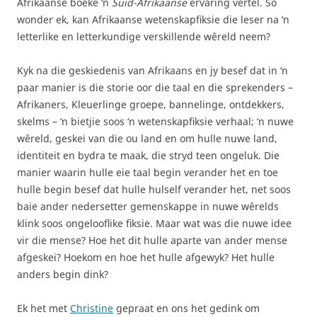
Afrikaanse boeke ‘n
Suid-Afrikaanse
ervaring vertel. So
wonder ek, kan Afrikaanse wetenskapfiksie die leser na ‘n
letterlike en letterkundige verskillende wêreld neem?
Kyk na die geskiedenis van Afrikaans en jy besef dat in ‘n
paar manier is die storie oor die taal en die sprekenders –
Afrikaners, Kleuerlinge groepe, bannelinge, ontdekkers,
skelms – ‘n bietjie soos ‘n wetenskapfiksie verhaal; ‘n nuwe
wêreld, geskei van die ou land en om hulle nuwe land,
identiteit en bydra te maak, die stryd teen ongeluk. Die
manier waarin hulle eie taal begin verander het en toe
hulle begin besef dat hulle hulself verander het, net soos
baie ander nedersetter gemenskappe in nuwe wêrelds
klink soos ongelooflike fiksie. Maar wat was die nuwe idee
vir die mense? Hoe het dit hulle aparte van ander mense
afgeskei? Hoekom en hoe het hulle afgewyk? Het hulle
anders begin dink?
Ek het met
Christine
gepraat en ons het gedink om