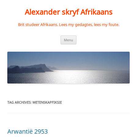
Skip
to
Alexander skryf Afrikaans
content
Brit studeer Afrikaans. Lees my gedagtes, lees my foute.
Menu
TAG ARCHIVES:
WETENSKAPFIKSIE
Arwantië 2953