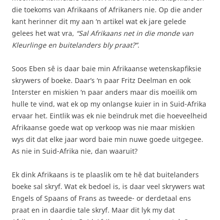
die toekoms van Afrikaans of Afrikaners nie. Op die ander
kant herinner dit my aan ‘n artikel wat ek jare gelede
gelees het wat vra,
“Sal Afrikaans net in die monde van
Kleurlinge en buitelanders bly praat?”
.
Soos Eben sê is daar baie min Afrikaanse wetenskapfiksie
skrywers of boeke. Daar’s ‘n paar Fritz Deelman en ook
Interster en miskien ‘n paar anders maar dis moeilik om
hulle te vind, wat ek op my onlangse kuier in in Suid-Afrika
ervaar het. Eintlik was ek nie beïndruk met die hoeveelheid
Afrikaanse goede wat op verkoop was nie maar miskien
wys dit dat elke jaar word baie min nuwe goede uitgegee.
As nie in Suid-Afrika nie, dan waaruit?
Ek dink Afrikaans is te plaaslik om te hê dat buitelanders
boeke sal skryf. Wat ek bedoel is, is daar veel skrywers wat
Engels of Spaans of Frans as tweede- or derdetaal ens
praat en in daardie tale skryf. Maar dit lyk my dat