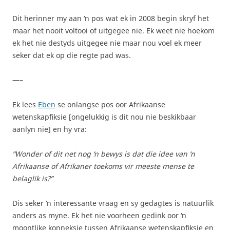
Dit herinner my aan ‘n pos wat ek in 2008 begin skryf het
maar het nooit voltooi of uitgegee nie. Ek weet nie hoekom
ek het nie destyds uitgegee nie maar nou voel ek meer
seker dat ek op die regte pad was.
—–
Ek lees
Eben
se onlangse pos oor Afrikaanse
wetenskapfiksie [ongelukkig is dit nou nie beskikbaar
aanlyn nie] en hy vra:
“Wonder of dit net nog ‘n bewys is dat die idee van ‘n
Afrikaanse of Afrikaner toekoms vir meeste mense te
belaglik is?”
Dis seker ‘n interessante vraag en sy gedagtes is natuurlik
anders as myne. Ek het nie voorheen gedink oor ‘n
moontlike konneksie tussen Afrikaanse wetenskapfiksie en