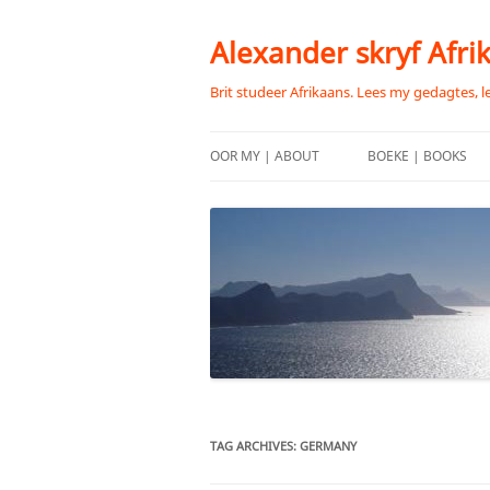
Skip
to
content
Alexander skryf Afri
Brit studeer Afrikaans. Lees my gedagtes, l
OOR MY | ABOUT
BOEKE | BOOKS
TAG ARCHIVES:
GERMANY