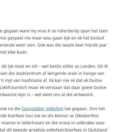
oe gegaan want my vrou K se rollerderdy span het teen
e nie gespeel nie maar wou gaan kyk en ek het besluit
riende weer sien. Ook was die laaste keer hierde jaar
iet elke kuier.
dit lyk mooi en stil – wel beslis stiller as Londen. Dit lê
 van die stadsentrum af wingerde orals in hange van
n myl van hoofstasie af. Ek kan nie sê dat ek Duitse
 Liebfraumilch maar ek verstaan dat daar goeie Duitse
frikaanse wyn is – wel weet ons al die antwoord.
 ook na die
Cannstatter Volksfest
toe gegaan. Ons het
mde bierfees hou nie en dis kleiner as Oktoberfest.
ie manne in lëderhosen en die vroue in volkrokke soos
s dat dit tweede grootste volksfees/bierfees in Duitsland