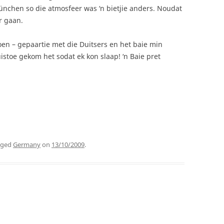
ünchen so die atmosfeer was ‘n bietjie anders. Noudat
ar gaan.
en – gepaartie met die Duitsers en het baie min
istoe gekom het sodat ek kon slaap! ‘n Baie pret
gged
Germany
on
13/10/2009
.