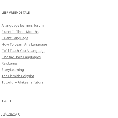
LEER VREEMDE TALE
A language learners’ forum
Fluent In Three Months
Fluent Language
How To Learn Any Language
I Will Teach You A Language
Lindsay Does Languages
RawLangs
StoryLearning
The Flemish Polyglot
Tutorful – Afrikaans Tutors
ARGIEF
July 2026
(1)