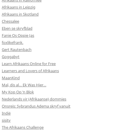
Afrikaans in Kalifornieë
Afrikaans in Leipzig
Afrikaans in Skotland
Chessalee
Eben se skryfblad
Fanie Os Oppie Jas
foxlikefrank.
Gert Rautenbach
Goggabyt
Learn Afrikaans Online for Free
Learners and Lovers of Afrikaans
MaanKind
Mal, dis al… Ek Was Hier…
My Kop Op ‘n Blok
Nederlands vir (Afrikaanse) dommies
Onsreis: Sybrandus Adema skryf vanuit
Indië
sisitv
The Afrikaans Challenge