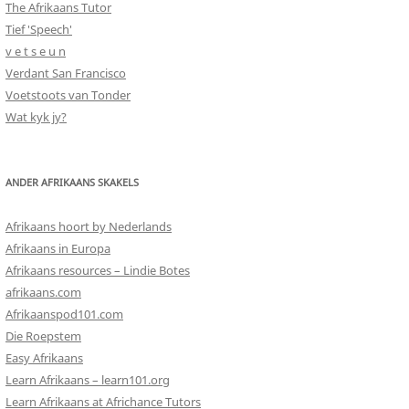
The Afrikaans Tutor
Tief 'Speech'
v e t s e u n
Verdant San Francisco
Voetstoots van Tonder
Wat kyk jy?
ANDER AFRIKAANS SKAKELS
Afrikaans hoort by Nederlands
Afrikaans in Europa
Afrikaans resources – Lindie Botes
afrikaans.com
Afrikaanspod101.com
Die Roepstem
Easy Afrikaans
Learn Afrikaans – learn101.org
Learn Afrikaans at Africhance Tutors