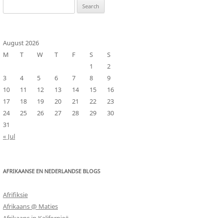
Search
for:
August 2026
M
T
W
T
F
S
S
1
2
3
4
5
6
7
8
9
10
11
12
13
14
15
16
17
18
19
20
21
22
23
24
25
26
27
28
29
30
31
« Jul
AFRIKAANSE EN NEDERLANDSE BLOGS
Afrifiksie
Afrikaans @ Maties