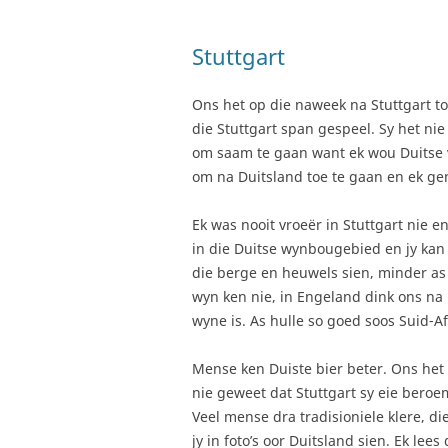
Stuttgart
Ons het op die naweek na Stuttgart t
die Stuttgart span gespeel. Sy het ni
om saam te gaan want ek wou Duitse v
om na Duitsland toe te gaan en ek gen
Ek was nooit vroeër in Stuttgart nie en 
in die Duitse wynbougebied en jy kan
die berge en heuwels sien, minder as ‘
wyn ken nie, in Engeland dink ons na
wyne is. As hulle so goed soos Suid-A
Mense ken Duiste bier beter. Ons het
nie geweet dat Stuttgart sy eie beroe
Veel mense dra tradisioniele klere, d
jy in foto’s oor Duitsland sien. Ek lee