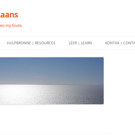
kaans
ees my foute.
HULPBRONNE | RESOURCES
LEER | LEARN
KONTAK | CONT