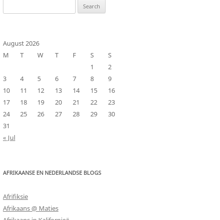
Search
for:
August 2026
M
T
W
T
F
S
S
1
2
3
4
5
6
7
8
9
10
11
12
13
14
15
16
17
18
19
20
21
22
23
24
25
26
27
28
29
30
31
« Jul
AFRIKAANSE EN NEDERLANDSE BLOGS
Afrifiksie
Afrikaans @ Maties