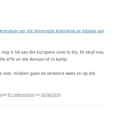
ferendum oor die Verenigde Koninkryk se lidskap van
 nog ‘n lid van die Europese Unie te bly. Ek skryf nou
53%-47% vir die
Remain
of
In
kamp.
 voel, miskien gaan ek verkeerd wees en op die
gged
EU referendum
on
22/06/2016
.