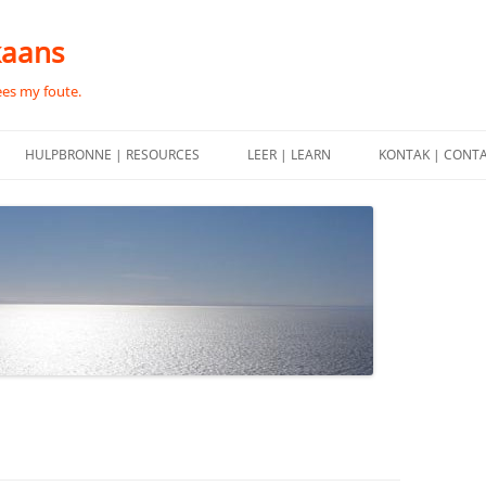
kaans
ees my foute.
HULPBRONNE | RESOURCES
LEER | LEARN
KONTAK | CONT