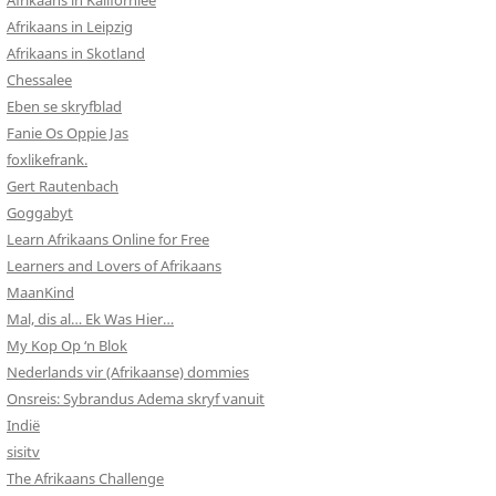
Afrikaans in Kalifornieë
Afrikaans in Leipzig
Afrikaans in Skotland
Chessalee
Eben se skryfblad
Fanie Os Oppie Jas
foxlikefrank.
Gert Rautenbach
Goggabyt
Learn Afrikaans Online for Free
Learners and Lovers of Afrikaans
MaanKind
Mal, dis al… Ek Was Hier…
My Kop Op ‘n Blok
Nederlands vir (Afrikaanse) dommies
Onsreis: Sybrandus Adema skryf vanuit
Indië
sisitv
The Afrikaans Challenge