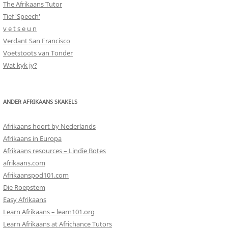
The Afrikaans Tutor
Tief 'Speech'
v e t s e u n
Verdant San Francisco
Voetstoots van Tonder
Wat kyk jy?
ANDER AFRIKAANS SKAKELS
Afrikaans hoort by Nederlands
Afrikaans in Europa
Afrikaans resources – Lindie Botes
afrikaans.com
Afrikaanspod101.com
Die Roepstem
Easy Afrikaans
Learn Afrikaans – learn101.org
Learn Afrikaans at Africhance Tutors