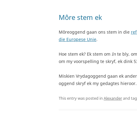
Môre stem ek
Môreoggend gaan ons stem in die
re
die Europese Unie
.
Hoe stem ek? Ek stem om
In
te bly, om
om my voorspelling te skryf, ek dink 
Miskien Vrydagoggend gaan ek anders
oggend skryf ek my gedagtes hieroor.
This entry was posted in
Alexander
and ta