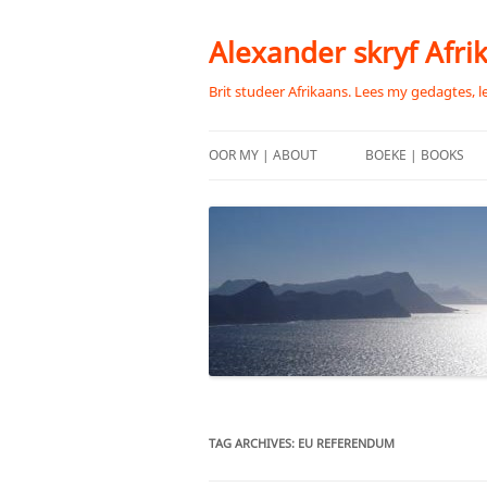
Skip
to
content
Alexander skryf Afri
Brit studeer Afrikaans. Lees my gedagtes, l
OOR MY | ABOUT
BOEKE | BOOKS
TAG ARCHIVES:
EU REFERENDUM