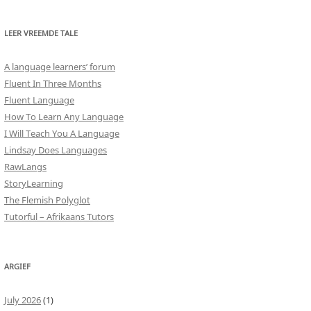
LEER VREEMDE TALE
A language learners’ forum
Fluent In Three Months
Fluent Language
How To Learn Any Language
I Will Teach You A Language
Lindsay Does Languages
RawLangs
StoryLearning
The Flemish Polyglot
Tutorful – Afrikaans Tutors
ARGIEF
July 2026
(1)