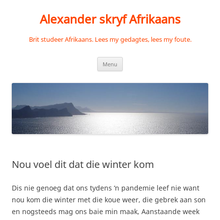
Skip
to
Alexander skryf Afrikaans
content
Brit studeer Afrikaans. Lees my gedagtes, lees my foute.
Menu
Nou voel dit dat die winter kom
Dis nie genoeg dat ons tydens ‘n pandemie leef nie want
nou kom die winter met die koue weer, die gebrek aan son
en nogsteeds mag ons baie min maak, Aanstaande week