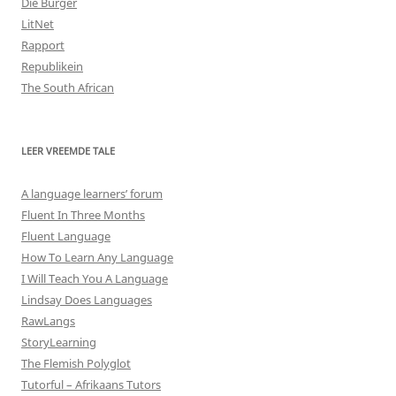
Die Burger
LitNet
Rapport
Republikein
The South African
LEER VREEMDE TALE
A language learners’ forum
Fluent In Three Months
Fluent Language
How To Learn Any Language
I Will Teach You A Language
Lindsay Does Languages
RawLangs
StoryLearning
The Flemish Polyglot
Tutorful – Afrikaans Tutors