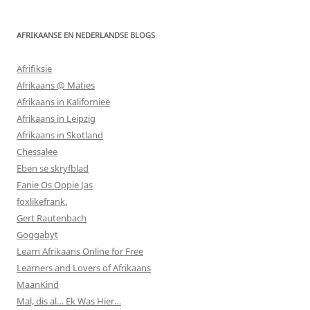
AFRIKAANSE EN NEDERLANDSE BLOGS
Afrifiksie
Afrikaans @ Maties
Afrikaans in Kalifornieë
Afrikaans in Leipzig
Afrikaans in Skotland
Chessalee
Eben se skryfblad
Fanie Os Oppie Jas
foxlikefrank.
Gert Rautenbach
Goggabyt
Learn Afrikaans Online for Free
Learners and Lovers of Afrikaans
MaanKind
Mal, dis al… Ek Was Hier…