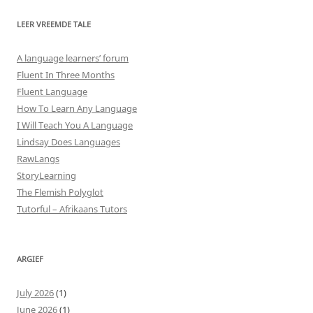
LEER VREEMDE TALE
A language learners’ forum
Fluent In Three Months
Fluent Language
How To Learn Any Language
I Will Teach You A Language
Lindsay Does Languages
RawLangs
StoryLearning
The Flemish Polyglot
Tutorful – Afrikaans Tutors
ARGIEF
July 2026
(1)
June 2026
(1)