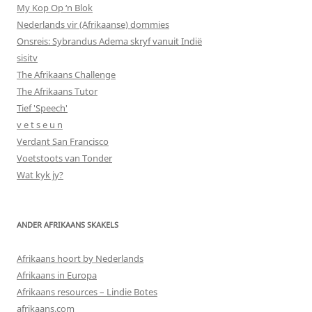
My Kop Op ‘n Blok
Nederlands vir (Afrikaanse) dommies
Onsreis: Sybrandus Adema skryf vanuit Indië
sisitv
The Afrikaans Challenge
The Afrikaans Tutor
Tief 'Speech'
v e t s e u n
Verdant San Francisco
Voetstoots van Tonder
Wat kyk jy?
ANDER AFRIKAANS SKAKELS
Afrikaans hoort by Nederlands
Afrikaans in Europa
Afrikaans resources – Lindie Botes
afrikaans.com