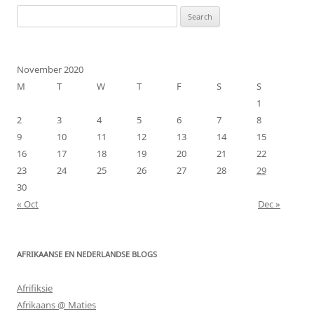
Search
for:
November 2020
M
T
W
T
F
S
S
1
2
3
4
5
6
7
8
9
10
11
12
13
14
15
16
17
18
19
20
21
22
23
24
25
26
27
28
29
30
« Oct
Dec »
AFRIKAANSE EN NEDERLANDSE BLOGS
Afrifiksie
Afrikaans @ Maties