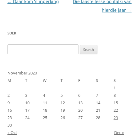
Post
←
Daar kom ‘n inperking
Die laaste lesse op italki van
navigation
hierdie jaar
→
SOEK
Search
for:
November 2020
M
T
W
T
F
S
S
1
2
3
4
5
6
7
8
9
10
11
12
13
14
15
16
17
18
19
20
21
22
23
24
25
26
27
28
29
30
« Oct
Dec »