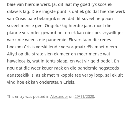
baie van hierdie werk. Ja, dit laat my goed lyk soos ek
dikwels lag. Die ernigste punt is dat ek glo dat hierdie werk
van Crisis baie belangrik is en dat dit soveel help aan
soveel mense gee. Ongelukkig hierdie jaar, moet die
planne verander geword het en ek kan nie soos vrywilliger
werk nie weens die pandemie. Ek verstaan die redes
hoekom Crisis verskillende versorgmatreëls moet neem.
Altyd op die strate sien ek meer en meer mense wat
haweloos is, wat in tents slaap, en wat vir geld bedel. En
nou dat die weer kouer raak en die pandemic nogsteeds
aansteeklik is, as ek met ‘n koppie tee verby loop, sal ek uit
vind hoe ek kan ondersteun Crisis.
This entry was posted in
Alexander
on
29/11/2020
.