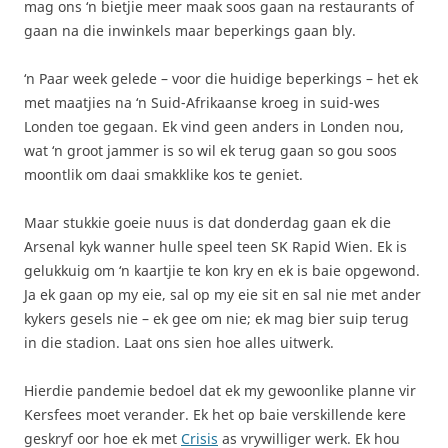
mag ons ‘n bietjie meer maak soos gaan na restaurants of
gaan na die inwinkels maar beperkings gaan bly.
‘n Paar week gelede – voor die huidige beperkings – het ek
met maatjies na ‘n Suid-Afrikaanse kroeg in suid-wes
Londen toe gegaan. Ek vind geen anders in Londen nou,
wat ‘n groot jammer is so wil ek terug gaan so gou soos
moontlik om daai smakklike kos te geniet.
Maar stukkie goeie nuus is dat donderdag gaan ek die
Arsenal kyk wanner hulle speel teen SK Rapid Wien. Ek is
gelukkuig om ‘n kaartjie te kon kry en ek is baie opgewond.
Ja ek gaan op my eie, sal op my eie sit en sal nie met ander
kykers gesels nie – ek gee om nie; ek mag bier suip terug
in die stadion. Laat ons sien hoe alles uitwerk.
Hierdie pandemie bedoel dat ek my gewoonlike planne vir
Kersfees moet verander. Ek het op baie verskillende kere
geskryf oor hoe ek met
Crisis
as vrywilliger werk. Ek hou