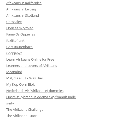
Afrikaans in Kalifornieë
Afrikaans in Leipzig
Afrikaans in Skotland
Chessalee
Eben se skryfblad
Fanie Os Oppie Jas
foxlikefrank.
Gert Rautenbach
Goggabyt
Learn Afrikaans Online for Free
Learners and Lovers of Afrikaans
MaanKind
Mal, dis al… Ek Was Hier…
My Kop Op ‘n Blok
Nederlands vir (Afrikaanse) dommies
Onsreis: Sybrandus Adema skryf vanuit Indië
sisitv
The Afrikaans Challenge
The Afrikaans Tutor