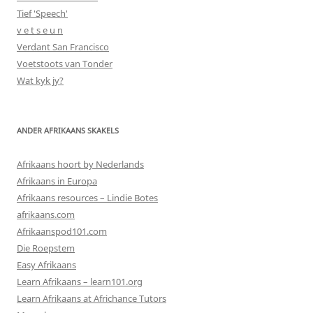
Tief 'Speech'
v e t s e u n
Verdant San Francisco
Voetstoots van Tonder
Wat kyk jy?
ANDER AFRIKAANS SKAKELS
Afrikaans hoort by Nederlands
Afrikaans in Europa
Afrikaans resources – Lindie Botes
afrikaans.com
Afrikaanspod101.com
Die Roepstem
Easy Afrikaans
Learn Afrikaans – learn101.org
Learn Afrikaans at Africhance Tutors