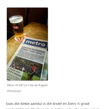
Waar sit ek? Le Coq op August
Ortsstraat
Soos die kiekie aandui is die kroeë en biers ‘n groot