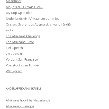
MaanKind
Mal, dis al… Ek Was Hier…
My Kop Op ‘n Blok
Nederlands vir (Afrikaanse) dommies
Onsreis: Sybrandus Adema skryf vanuit Indië
sisitv
The Afrikaans Challenge
The Afrikaans Tutor
Tief 'Speech'
v e t s e u n
Verdant San Francisco
Voetstoots van Tonder
Wat kyk jy?
ANDER AFRIKAANS SKAKELS
Afrikaans hoort by Nederlands
Afrikaans in Europa