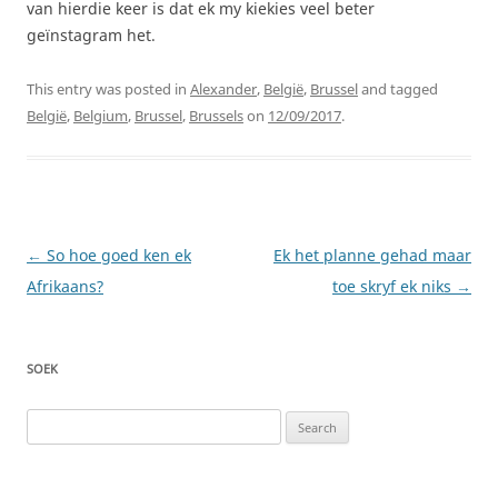
van hierdie keer is dat ek my kiekies veel beter
geïnstagram het.
This entry was posted in
Alexander
,
België
,
Brussel
and tagged
België
,
Belgium
,
Brussel
,
Brussels
on
12/09/2017
.
Post
←
So hoe goed ken ek
Ek het planne gehad maar
navigation
Afrikaans?
toe skryf ek niks
→
SOEK
Search
for: