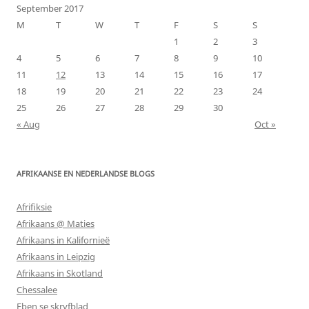
September 2017
M
T
W
T
F
S
S
1
2
3
4
5
6
7
8
9
10
11
12
13
14
15
16
17
18
19
20
21
22
23
24
25
26
27
28
29
30
« Aug
Oct »
AFRIKAANSE EN NEDERLANDSE BLOGS
Afrifiksie
Afrikaans @ Maties
Afrikaans in Kalifornieë
Afrikaans in Leipzig
Afrikaans in Skotland
Chessalee
Eben se skryfblad