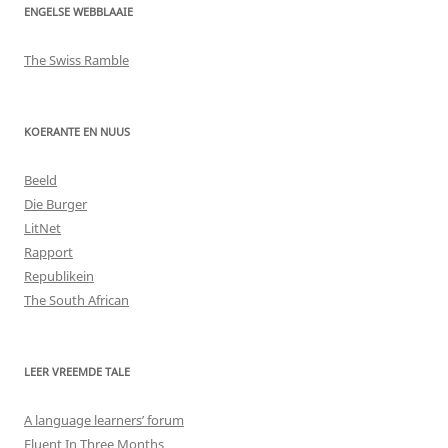
ENGELSE WEBBLAAIE
The Swiss Ramble
KOERANTE EN NUUS
Beeld
Die Burger
LitNet
Rapport
Republikein
The South African
LEER VREEMDE TALE
A language learners’ forum
Fluent In Three Months