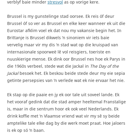
verblyf baie minder
stresvol
as op vorige kere.
Brussel is my gunstelinge stad oorsee. Ek reis óf deur
Brussel óf so ver as Brussel en elke keer wanneer ek uit die
Eurostar afklim voel ek dat nou my vakansie begin het. In
Brittanje is Brussel dikwels ‘n sinoniem vir iets baie
vervelig maar vir my dis ‘n stad wat op die kruispad van
internasionale spoorweë lê vol reisgiers, toeriste en
nuuskierige mense. Ek dink oor Brussel nes hoe ek Parys in
die 1960s verbeel, stede wat die Jackal in
The Day of the
Jackal
besoek het. Ek beskou beide stede deur my eie sepia
getinte persepsies van ‘n verlede wat ek nie ervaar het nie.
Ek stap op die paaie en jy ek oor tale uit soveel lande. Ek
het vooraf gedink dat die stad amper heeltemal Franstalige
is, maar in die sentrum hoor ek ook veel Nederlands. Ek
drink koffie met ‘n Vlaamse vriend wat vir my sê sy beide
amptelike tale elke dag by die werk moet praat. Hoe jaloers
is ek op só ‘n baan.