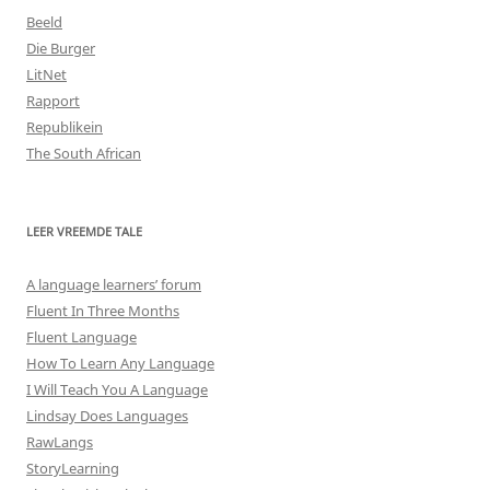
Beeld
Die Burger
LitNet
Rapport
Republikein
The South African
LEER VREEMDE TALE
A language learners’ forum
Fluent In Three Months
Fluent Language
How To Learn Any Language
I Will Teach You A Language
Lindsay Does Languages
RawLangs
StoryLearning