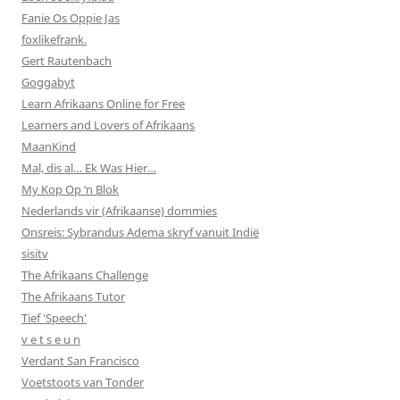
Fanie Os Oppie Jas
foxlikefrank.
Gert Rautenbach
Goggabyt
Learn Afrikaans Online for Free
Learners and Lovers of Afrikaans
MaanKind
Mal, dis al… Ek Was Hier…
My Kop Op ‘n Blok
Nederlands vir (Afrikaanse) dommies
Onsreis: Sybrandus Adema skryf vanuit Indië
sisitv
The Afrikaans Challenge
The Afrikaans Tutor
Tief 'Speech'
v e t s e u n
Verdant San Francisco
Voetstoots van Tonder