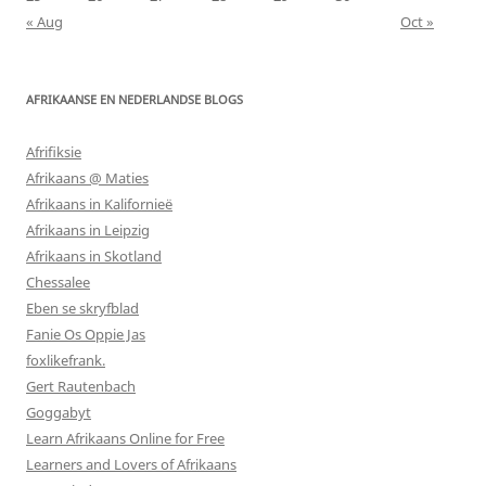
« Aug
Oct »
AFRIKAANSE EN NEDERLANDSE BLOGS
Afrifiksie
Afrikaans @ Maties
Afrikaans in Kalifornieë
Afrikaans in Leipzig
Afrikaans in Skotland
Chessalee
Eben se skryfblad
Fanie Os Oppie Jas
foxlikefrank.
Gert Rautenbach
Goggabyt
Learn Afrikaans Online for Free
Learners and Lovers of Afrikaans