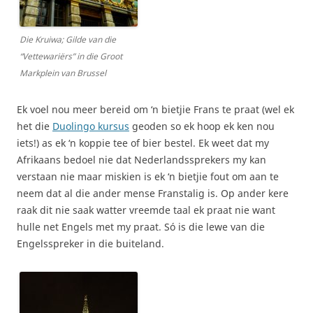
Die Kruiwa; Gilde van die
“Vettewariërs” in die Groot
Markplein van Brussel
Ek voel nou meer bereid om ‘n bietjie Frans te praat (wel ek
het die
Duolingo kursus
geoden so ek hoop ek ken nou
iets!) as ek ‘n koppie tee of bier bestel. Ek weet dat my
Afrikaans bedoel nie dat Nederlandssprekers my kan
verstaan nie maar miskien is ek ‘n bietjie fout om aan te
neem dat al die ander mense Franstalig is. Op ander kere
raak dit nie saak watter vreemde taal ek praat nie want
hulle net Engels met my praat. Só is die lewe van die
Engelsspreker in die buiteland.