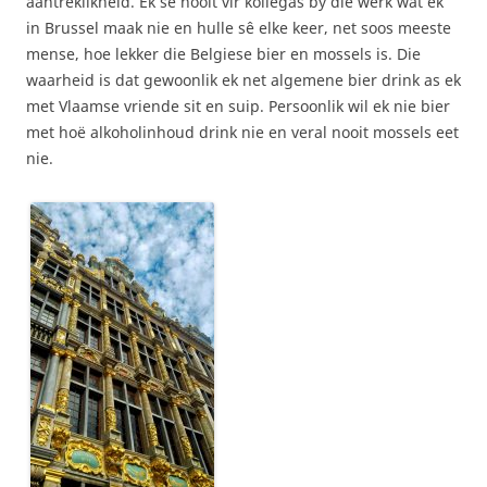
aantreklikheid. Ek sê nooit vir kollegas by die werk wat ek
in Brussel maak nie en hulle sê elke keer, net soos meeste
mense, hoe lekker die Belgiese bier en mossels is. Die
waarheid is dat gewoonlik ek net algemene bier drink as ek
met Vlaamse vriende sit en suip. Persoonlik wil ek nie bier
met hoë alkoholinhoud drink nie en veral nooit mossels eet
nie.