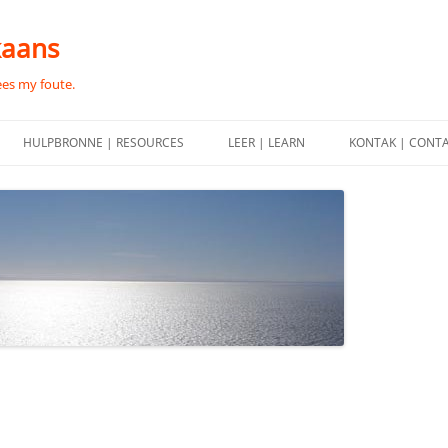
kaans
ees my foute.
HULPBRONNE | RESOURCES
LEER | LEARN
KONTAK | CONT