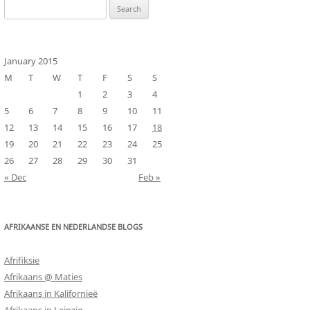
Search
for:
January 2015
M
T
W
T
F
S
S
1
2
3
4
5
6
7
8
9
10
11
12
13
14
15
16
17
18
19
20
21
22
23
24
25
26
27
28
29
30
31
« Dec
Feb »
AFRIKAANSE EN NEDERLANDSE BLOGS
Afrifiksie
Afrikaans @ Maties
Afrikaans in Kalifornieë