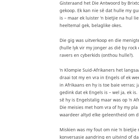
Gisteraand het Die Antwoord by Brixto
gekoop. Ek kan nie sê dat hulle my gu
is – maar ek luister ‘n bietjie na hul li
heeltemal gek, belaglike okes.
Die gig was uitverkoop en die menigt
(hulle lyk vir my jonger as dié by rock
ravers en cyberkids (onthou hulle?).
‘n Klompie Suid-Afrikaners het langs
draai tot my en vra in Engels of ek we
in Afrikaans en hy is toe baie verras; 
gedink dat ek Engels is – wel ja, ek is
sê hy is Engelstalig maar was op ‘n Af
Die meisies met hom vra of hy my pla 
waardeer altyd elke geleentheid om die
Miskien was my fout om nie ‘n bietjie
konversasie aandring en uitvind of daa