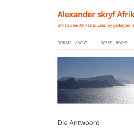
Skip
to
content
Alexander skryf Afri
Brit studeer Afrikaans. Lees my gedagtes, l
OOR MY | ABOUT
BOEKE | BOOKS
Die Antwoord