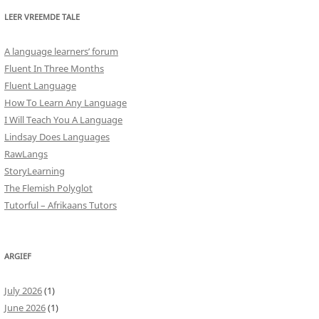
LEER VREEMDE TALE
A language learners’ forum
Fluent In Three Months
Fluent Language
How To Learn Any Language
I Will Teach You A Language
Lindsay Does Languages
RawLangs
StoryLearning
The Flemish Polyglot
Tutorful – Afrikaans Tutors
ARGIEF
July 2026
(1)
June 2026
(1)