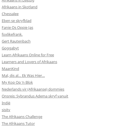
Afrikaans in Leipzig
Afrikaans in Skotland
Chessalee
Eben se skryfblad
Fanie Os Oppie Jas
foxlikefrank.
Gert Rautenbach
Goggabyt
Learn Afrikaans Online for Free
Learners and Lovers of Afrikaans
MaanKind
Mal, dis al… Ek Was Hier…
My Kop Op ‘n Blok
Nederlands vir (Afrikaanse) dommies
Onsreis: Sybrandus Adema skryf vanuit
Indië
sisitv
The Afrikaans Challenge
The Afrikaans Tutor