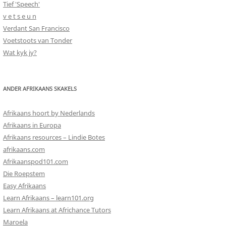
Tief 'Speech'
v e t s e u n
Verdant San Francisco
Voetstoots van Tonder
Wat kyk jy?
ANDER AFRIKAANS SKAKELS
Afrikaans hoort by Nederlands
Afrikaans in Europa
Afrikaans resources – Lindie Botes
afrikaans.com
Afrikaanspod101.com
Die Roepstem
Easy Afrikaans
Learn Afrikaans – learn101.org
Learn Afrikaans at Africhance Tutors
Maroela