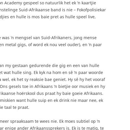
n Academy gespeel so natuurlik het ek ‘n kaartjie
nstelinge Suid-Afrikaanse band is nie – Fokofpolisiekar
edjies en hulle is mos baie pret as hulle speel live,
e was ‘n mengsel van Suid-Afrikaners, jong mense
 en metal gigs, of word ek nou veel ouder), en ‘n paar
aan my gestaan gedurende die gig en een van hulle
et wat hulle sing. Ek kyk na hom en sê ‘n paar woorde
ja wel, ek het sy reaksie bae geniet. Hy sê hy het vooraf
. Ons gesels toe in Afrikaans ‘n bietjie oor musiek en hy
rikaanse hoërskool dus praat hy baie goeie Afrikaans.
miskien want hulle suip en ek drink nie maar nee, ek
 taal te praat.
 meer spraaksaam te wees nie. Ek moes subtiel op ‘n
r enige ander Afrikaanssprekers is. Ek is te matig, te