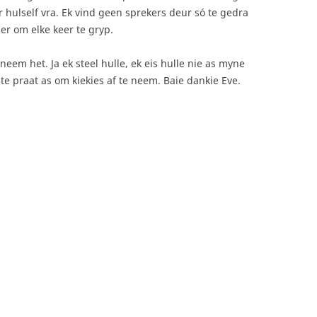
hulself vra. Ek vind geen sprekers deur só te gedra
er om elke keer te gryp.
geneem het. Ja ek steel hulle, ek eis hulle nie as myne
 te praat as om kiekies af te neem. Baie dankie Eve.