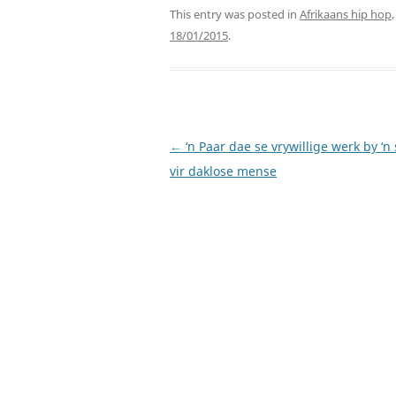
This entry was posted in
Afrikaans hip hop
18/01/2015
.
Post
←
‘n Paar dae se vrywillige werk by ‘
navigation
vir daklose mense