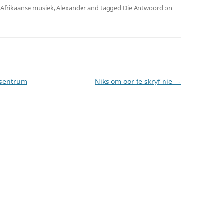
,
Afrikaanse musiek
,
Alexander
and tagged
Die Antwoord
on
n sentrum
Niks om oor te skryf nie
→