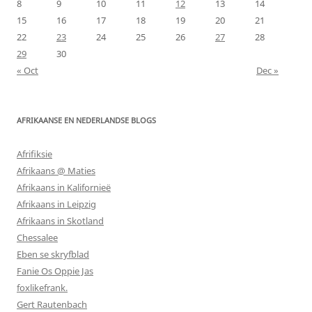
8
9
10
11
12
13
14
15
16
17
18
19
20
21
22
23
24
25
26
27
28
29
30
« Oct
Dec »
AFRIKAANSE EN NEDERLANDSE BLOGS
Afrifiksie
Afrikaans @ Maties
Afrikaans in Kalifornieë
Afrikaans in Leipzig
Afrikaans in Skotland
Chessalee
Eben se skryfblad
Fanie Os Oppie Jas
foxlikefrank.
Gert Rautenbach