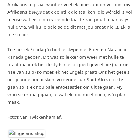
Afrikaans te praat want ek voel ek moes amper vir hom my
Afrikaans
bewys
dat ek eintlik die taal ken (die wêreld is vol
mense wat eis om ‘n vreemde taal te kan praat maar as jy
hulle vra, wil hulle baie selde dit met jou praat nie…). Ek is
nie só nie.
Toe het ek Sondag ‘n bietjie skype met Eben en Natalie in
Kanada gedoen. Dit was so lekker om weer met hulle te
praat maar ek het destyds nie so goed gevoel nie (na drie
nae van suip) so moes ek net Engels praat! Ons het gesels
oor planne om miskien volgende jaar Suid-Afrika toe te
gaan so is ek nou baie entoesasties om uit te gaan. My
vrou sê ek mag gaan, al wat ek nou moet doen, is ‘n plan
maak.
Foto’s van Twickenham af.