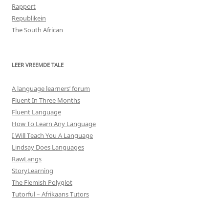
Rapport
Republikein
The South African
LEER VREEMDE TALE
A language learners’ forum
Fluent In Three Months
Fluent Language
How To Learn Any Language
I Will Teach You A Language
Lindsay Does Languages
RawLangs
StoryLearning
The Flemish Polyglot
Tutorful – Afrikaans Tutors