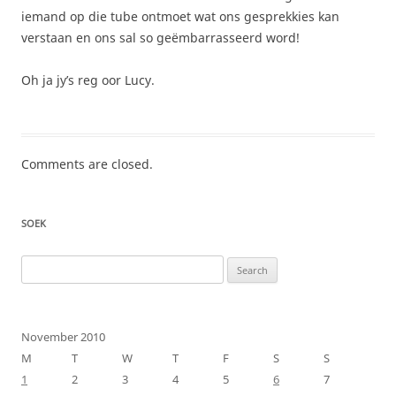
iemand op die tube ontmoet wat ons gesprekkies kan
verstaan en ons sal so geëmbarrasseerd word!
Oh ja jy’s reg oor Lucy.
Comments are closed.
SOEK
Search
for:
November 2010
M
T
W
T
F
S
S
1
2
3
4
5
6
7