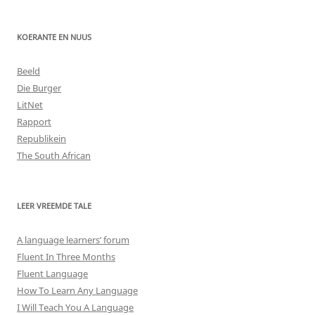
KOERANTE EN NUUS
Beeld
Die Burger
LitNet
Rapport
Republikein
The South African
LEER VREEMDE TALE
A language learners’ forum
Fluent In Three Months
Fluent Language
How To Learn Any Language
I Will Teach You A Language