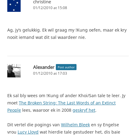
christine
01/12/2010 at 15:08
Ag, jy’s gelukkig. Ek wil graag my !Kung oefen, maar ek kry
nooit iemand wat dit sal waardeer nie.
Alexander
Post author
01/12/2010 at 17:03
Ek sal bly wees om !Kung of ander Khoi/San tale te leer. Jy
moet
The Broken String: The Last Words of an Extinct
People
lees, waaroor ek in 2008
geskryf het
.
Dit vertel die pogings van
Wilhelm Bleek
en sy Engelse
vrou
Lucy Lloyd
wat hierdie tale gestudeer het, dis baie