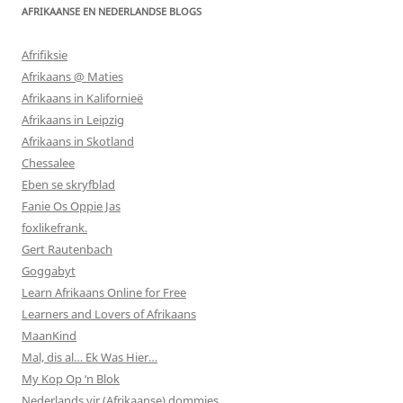
AFRIKAANSE EN NEDERLANDSE BLOGS
Afrifiksie
Afrikaans @ Maties
Afrikaans in Kalifornieë
Afrikaans in Leipzig
Afrikaans in Skotland
Chessalee
Eben se skryfblad
Fanie Os Oppie Jas
foxlikefrank.
Gert Rautenbach
Goggabyt
Learn Afrikaans Online for Free
Learners and Lovers of Afrikaans
MaanKind
Mal, dis al… Ek Was Hier…
My Kop Op ‘n Blok
Nederlands vir (Afrikaanse) dommies