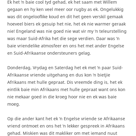
Ek het ‘n baie cool tyd gehad, ek het saam met Willem
gegaan en hy ken veel meer oor rugby as ek. Ongelukkig
was dit ongelooflike koud en dit het geen verskil gemaak
hoeveel biers ek gesuip het nie, het ek nie warmer geraak
nie! Engeland was nie goed nie wat vir my ‘n teleurstelling
was maar Suid-Afrika het die sege verdien. Daar was ‘n
baie vriendelike atmosfeer en ons het met ander Engelse
en Suid-Afrikaanse ondersteuners gelag.
Donderdag, Vrydag en Saterdag het ek met ‘n paar Suid-
Afrikaanse vriende uitgehang en dus kon ‘n bietjie
Afrikaans met hulle gepraat. Dis vreemde ding is, het ek
eintlik baie min Afrikaans met hulle gepraat want ons kon
nie mekaar goed in die kroeg hoor nie en ek was baie
moeg.
Op die ander kant het ek ‘n Engelse vriende se Afrikaanse
vriend ontmoet en ons het ‘n lekker gespreek in Afrikaans
gehad. Miskien was dit makliker om met iemand nuut