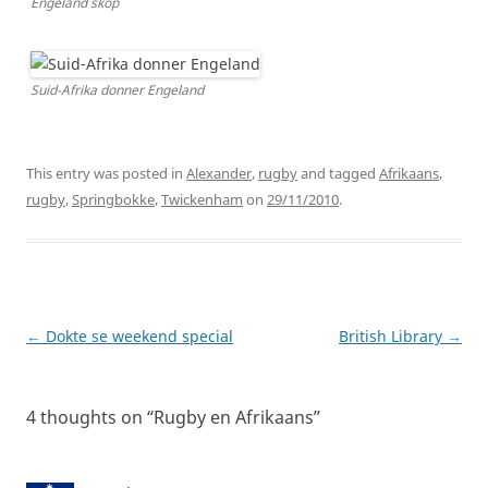
Engeland skop
Suid-Afrika donner Engeland
This entry was posted in
Alexander
,
rugby
and tagged
Afrikaans
,
rugby
,
Springbokke
,
Twickenham
on
29/11/2010
.
Post
←
Dokte se weekend special
British Library
→
navigation
4 thoughts on “
Rugby en Afrikaans
”