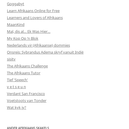
Goggabyt
Learn Afrikaans Online for Free
Learners and Lovers of Afrikaans
MaanKind
Mal, dis al… Ek Was Hier…
My Kop Op ‘n Blok
Nederlands vir (Afrikaanse) dommies
Onsreis: Sybrandus Adema skryf vanuit Indië
sisitv
The Afrikaans Challenge
The Afrikaans Tutor
Tief 'Speech'
v e t s e u n
Verdant San Francisco
Voetstoots van Tonder
Wat kyk jy?
ANDER AFRIKAANS SKAKELS