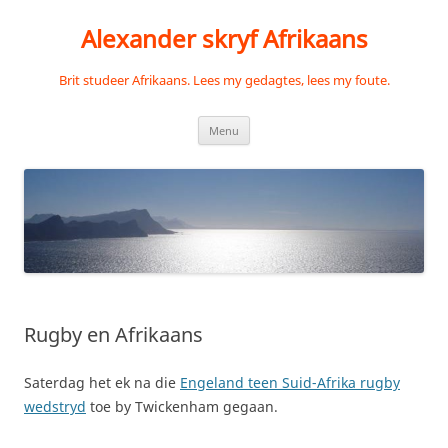
Skip
to
Alexander skryf Afrikaans
content
Brit studeer Afrikaans. Lees my gedagtes, lees my foute.
Menu
Rugby en Afrikaans
Saterdag het ek na die
Engeland teen Suid-Afrika rugby
wedstryd
toe by Twickenham gegaan.