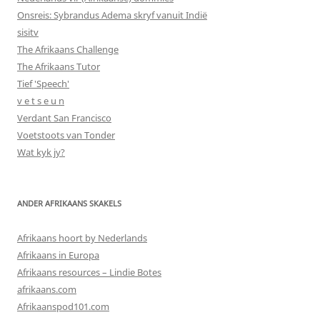
Onsreis: Sybrandus Adema skryf vanuit Indië
sisitv
The Afrikaans Challenge
The Afrikaans Tutor
Tief 'Speech'
v e t s e u n
Verdant San Francisco
Voetstoots van Tonder
Wat kyk jy?
ANDER AFRIKAANS SKAKELS
Afrikaans hoort by Nederlands
Afrikaans in Europa
Afrikaans resources – Lindie Botes
afrikaans.com
Afrikaanspod101.com