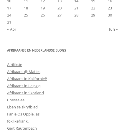
10
11
12
13
14
15
16
17
18
19
20
21
22
23
24
25
26
27
28
29
30
31
« Apr
Jun »
AFRIKAANSE EN NEDERLANDSE BLOGS
Afrifiksie
Afrikaans @ Maties
Afrikaans in Kalifornieë
Afrikaans in Leipzig
Afrikaans in Skotland
Chessalee
Eben se skryfblad
Fanie Os Oppie Jas
foxlikefrank.
Gert Rautenbach