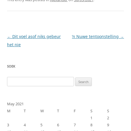
Post
←
Dit voel asof niks gebeur
‘n Nuwe tentoonstelling
→
navigation
het nie
SOEK
Search
for:
May 2021
M
T
W
T
F
S
S
1
2
3
4
5
6
7
8
9