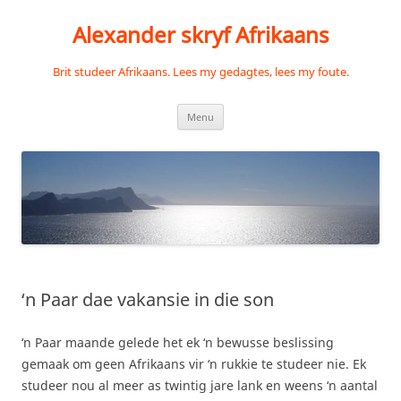
Skip
to
Alexander skryf Afrikaans
content
Brit studeer Afrikaans. Lees my gedagtes, lees my foute.
Menu
‘n Paar dae vakansie in die son
‘n Paar maande gelede het ek ‘n bewusse beslissing
gemaak om geen Afrikaans vir ‘n rukkie te studeer nie. Ek
studeer nou al meer as twintig jare lank en weens ‘n aantal