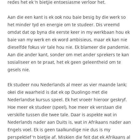
redes het ek ‘n bietjie entoesiasme verloor het.
Aan die een kant is ek ook nou baie besig by die werk so
het minder tyd en energie om te studeer. Dis vreemd
omdat dat op byna die eerste keer in my werkbaan hou ek
baie van my werk en ek word ambisieus, maar ek kan nie
dieselfde fokus vir tale hou nie. Ek blameer die pandemie.
Aan die ander kant, sonder om met ander sprekers te kan
sosialiseer en te praat, het ek geen geleentheid om te
gesels nie.
Ek studeer nou Nederlands al meer as vier maande lank;
okei die waarheid is dat ek op Duolingo met die
Nederlandse kursus speel. Ek het vroeër hieroor geskryf.
Hoe meer ek studeer (speel), hoe meer ek verstaan die
verskille tussen die twee tale. Daar is aspekte wat in
Nederlands nader aan Duits is, wat in Afrikaans nader aan
Engels voel. Ek is geen taalkundige nie dus is my
perspektief ‘n bietjie af. Miskien die feit dat ek Afrikaans al