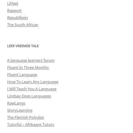
LitNet
Rapport
Republikein
The South African
LEER VREEMDE TALE
A language learners’ forum
Fluent In Three Months
Fluent Language
How To Learn Any Language
I Will Teach You A Language
Lindsay Does Languages
RawLangs
StoryLearning
The Flemish Polyglot
Tutorful – Afrikaans Tutors