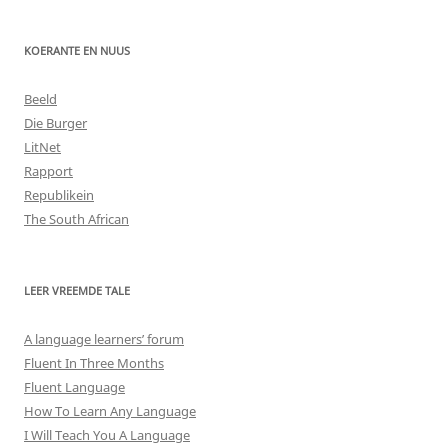
KOERANTE EN NUUS
Beeld
Die Burger
LitNet
Rapport
Republikein
The South African
LEER VREEMDE TALE
A language learners’ forum
Fluent In Three Months
Fluent Language
How To Learn Any Language
I Will Teach You A Language