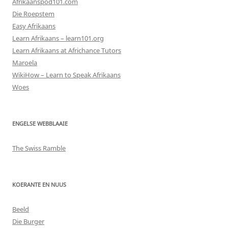
Afrikaanspod101.com
Die Roepstem
Easy Afrikaans
Learn Afrikaans – learn101.org
Learn Afrikaans at Africhance Tutors
Maroela
WikiHow – Learn to Speak Afrikaans
Woes
ENGELSE WEBBLAAIE
The Swiss Ramble
KOERANTE EN NUUS
Beeld
Die Burger