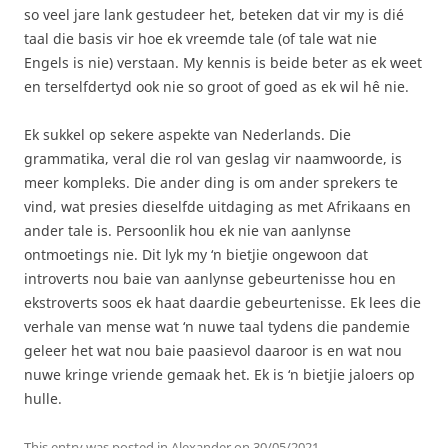
so veel jare lank gestudeer het, beteken dat vir my is dié
taal die basis vir hoe ek vreemde tale (of tale wat nie
Engels is nie) verstaan. My kennis is beide beter as ek weet
en terselfdertyd ook nie so groot of goed as ek wil hê nie.
Ek sukkel op sekere aspekte van Nederlands. Die
grammatika, veral die rol van geslag vir naamwoorde, is
meer kompleks. Die ander ding is om ander sprekers te
vind, wat presies dieselfde uitdaging as met Afrikaans en
ander tale is. Persoonlik hou ek nie van aanlynse
ontmoetings nie. Dit lyk my ‘n bietjie ongewoon dat
introverts nou baie van aanlynse gebeurtenisse hou en
ekstroverts soos ek haat daardie gebeurtenisse. Ek lees die
verhale van mense wat ‘n nuwe taal tydens die pandemie
geleer het wat nou baie paasievol daaroor is en wat nou
nuwe kringe vriende gemaak het. Ek is ‘n bietjie jaloers op
hulle.
This entry was posted in
Alexander
on
30/05/2021
.