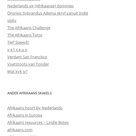
Nederlands vir (Afrikaanse) dommies
Onsreis: Sybrandus Adema skryf vanuit Indië
sisitv
The Afrikaans Challenge
The Afrikaans Tutor
Tief 'Speech'
v e t s e u n
Verdant San Francisco
Voetstoots van Tonder
Wat kyk jy?
ANDER AFRIKAANS SKAKELS
Afrikaans hoort by Nederlands
Afrikaans in Europa
Afrikaans resources – Lindie Botes
afrikaans.com