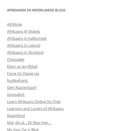
AFRIKAANSE EN NEDERLANDSE BLOGS
Afrifiksie
Afrikaans @ Maties
Afrikaans in Kalifornieë
Afrikaans in Leipzig
Afrikaans in Skotland
Chessalee
Eben se skryfblad
Fanie Os Oppie Jas
foxlikefrank.
Gert Rautenbach
Goggabyt
Learn Afrikaans Online for Free
Learners and Lovers of Afrikaans
MaanKind
Mal, dis al… Ek Was Hier…
My Kop Op ‘n Blok