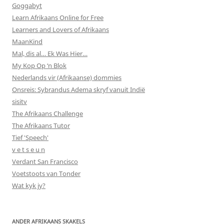
Goggabyt
Learn Afrikaans Online for Free
Learners and Lovers of Afrikaans
MaanKind
Mal, dis al… Ek Was Hier…
My Kop Op ‘n Blok
Nederlands vir (Afrikaanse) dommies
Onsreis: Sybrandus Adema skryf vanuit Indië
sisitv
The Afrikaans Challenge
The Afrikaans Tutor
Tief 'Speech'
v e t s e u n
Verdant San Francisco
Voetstoots van Tonder
Wat kyk jy?
ANDER AFRIKAANS SKAKELS