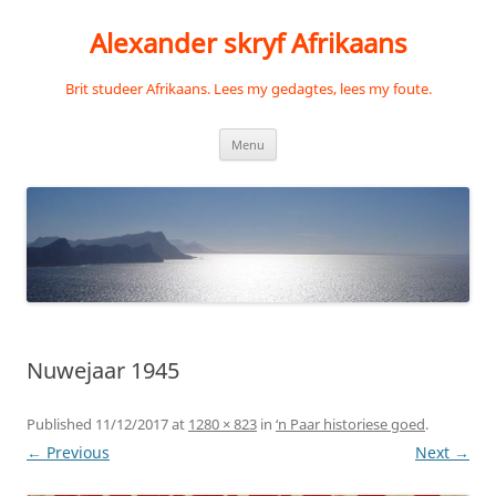
Skip
to
Alexander skryf Afrikaans
content
Brit studeer Afrikaans. Lees my gedagtes, lees my foute.
Menu
Nuwejaar 1945
Published
11/12/2017
at
1280 × 823
in
‘n Paar historiese goed
.
← Previous
Next →