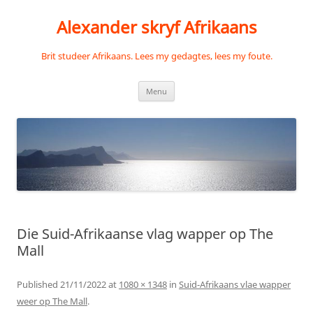
Skip
to
Alexander skryf Afrikaans
content
Brit studeer Afrikaans. Lees my gedagtes, lees my foute.
Menu
Die Suid-Afrikaanse vlag wapper op The
Mall
Published
21/11/2022
at
1080 × 1348
in
Suid-Afrikaans vlae wapper
weer op The Mall
.