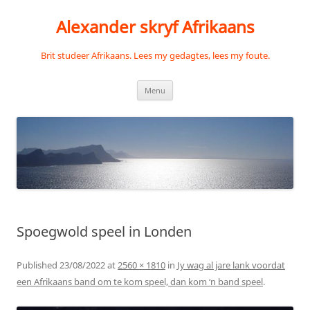
Skip
to
Alexander skryf Afrikaans
content
Brit studeer Afrikaans. Lees my gedagtes, lees my foute.
Menu
Spoegwold speel in Londen
Published
23/08/2022
at
2560 × 1810
in
Jy wag al jare lank voordat
een Afrikaans band om te kom speel, dan kom ‘n band speel
.